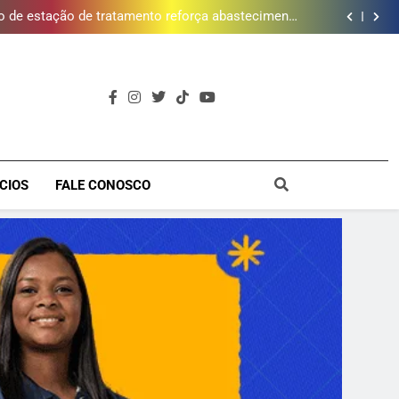
 de estação de tratamento reforça abastecimento
de água
ões de vinhos para presentear o seu pai. Descubra
como escolher o que mais combina com ele
timento e Gustavo Lins em Nova Iguaçu neste fim
de semana
cessão do Campo de Golfe e fortalece projeto que
atende 140 crianças
 de estação de tratamento reforça abastecimento
de água
ões de vinhos para presentear o seu pai. Descubra
como escolher o que mais combina com ele
timento e Gustavo Lins em Nova Iguaçu neste fim
de semana
a
CIOS
FALE CONOSCO