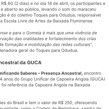
R$ 60 (2 dias) e no dia 18 de abril, os participantes e
e aberto ao público, levando o som do maracatu
ção é do coletivo Toques para Odudua, responsável
da Escola Livre de Artes da Baixada Fluminense.
ense e para o Gomeia é mais que uma vivência de
ervação das oralidades e fortalecimento dos crias
de formação e mobilização das redes culturais”
,
denadora geral do Toques para Odudua.
Ancestral da GUCA
nificando Saberes – Presença Ancestral,
encontro
 14 anos do Grupo Unificar de Capoeira Angola (GUCA)
foi referência da Capoeira Angola na Baixada
ões do Brasil e tem o valor de R$ 250, oferecendo
munidade, como o Cortejo de Berimbaus, samba de