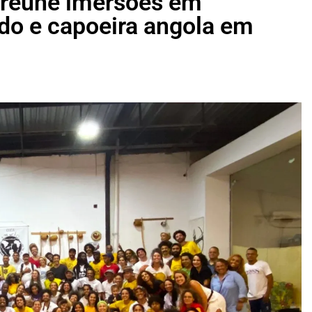
 reúne imersões em
do e capoeira angola em