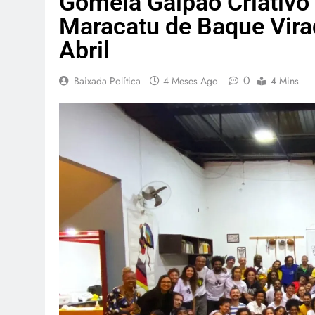
Gomeia Galpão Criativo
Maracatu de Baque Vira
Abril
0
Baixada Política
4 Meses Ago
4 Mins