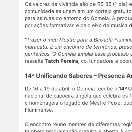
Os valores da vivência são de R$ 35 (1 dia) e 
comunidade se unem em um cortejo gratuito 
para as ruas do entorno do Gomeia. A produ
por ações formativas e pelo eixo de música 
“Trazer o meu Mestre para a Baixada Flumin
maracatu. É um encontro de territórios, pres
periféricos. O Gomeia amplia esse processo 
ressalta
Tatch Pereira
, co-fundadora e coor
14º Unificando Saberes – Presença 
De 16 a 19 de abril, o Gomeia recebe o
14º U
nacional de capoeira angola que celebra os
e homenageia o legado de Mestre Peixe, que 
Fluminense.
O encontro reúne mestres de diferentes regi
também programação gratuita e aberta à co