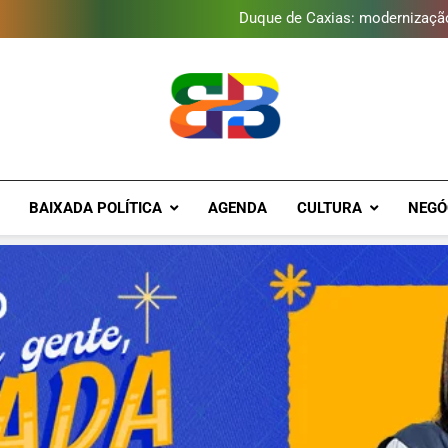
Duque de Caxias: modernização
Guanabara tem diversas opç
Gastro Samba reúne Nosso Sen
Japeri renova termo de con
Duque de Caxias: modernização
Guanabara tem diversas opç
Gastro Samba reúne Nosso Sen
Brava Baixad
Baixada Fluminense Em Destaque!
BAIXADA POLÍTICA
AGENDA
CULTURA
NEGÓ