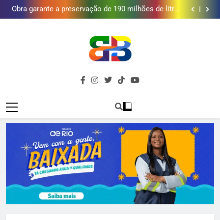
vinho em campanha de Dia dos Pais
Obra garante a preservação de 190 milhões de litros
de água por ano na Baixada Fluminense
Guanabara tem diversas opções de vinhos para
presentear o seu pai. Descubra como escolher o que
Gastro Samba reúne Nosso Sentimento e Gustavo
mais combina com ele
Lins em Nova Iguaçu neste fim de semana
Shopping Grande Rio sorteia MacBook e oferece
vinho em campanha de Dia dos Pais
Obra garante a preservação de 190 milhões de litros
de água por ano na Baixada Fluminense
Brava
Baixada Fluminense Em Destaque!
Baixada