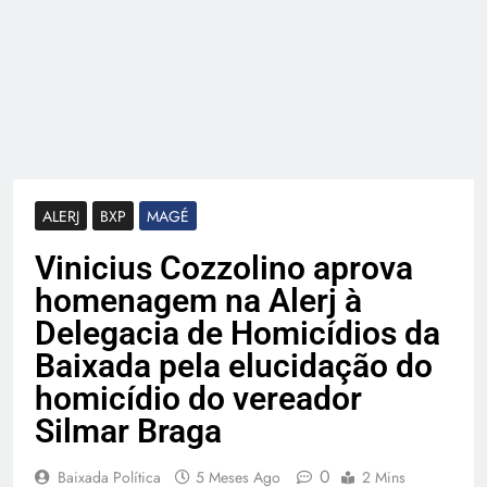
ALERJ
BXP
MAGÉ
Vinicius Cozzolino aprova
homenagem na Alerj à
Delegacia de Homicídios da
Baixada pela elucidação do
homicídio do vereador
Silmar Braga
0
Baixada Política
5 Meses Ago
2 Mins