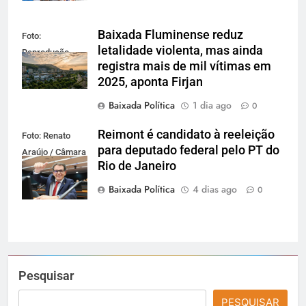
Baixada Fluminense reduz
Foto:
letalidade violenta, mas ainda
Reprodução
registra mais de mil vítimas em
2025, aponta Firjan
Baixada Política
1 dia ago
0
Reimont é candidato à reeleição
Foto: Renato
para deputado federal pelo PT do
Araújo / Câmara
Rio de Janeiro
dos Deputados
Baixada Política
4 dias ago
0
Pesquisar
PESQUISAR