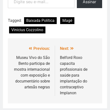
Assinar
Tagged:
Baixada Política
Magé
Vinicius Cozzolino
Previous:
Next:
Museu Vivo do São
Belford Roxo
Bento participa de
capacita
mostra internacional
profissionais de
com exposição e
saúde para
documentário sobre
implantação do
artesãs negras
contraceptivo
Implanon