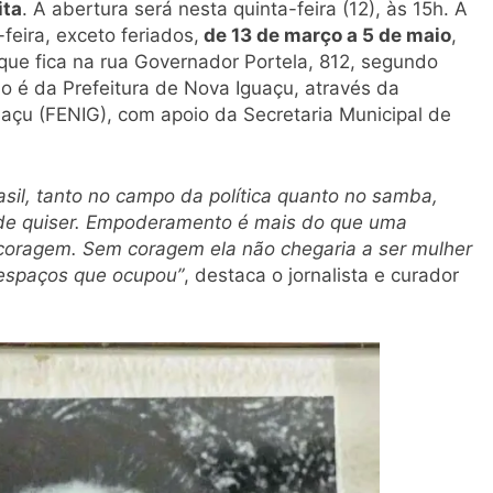
ita
. A abertura será nesta quinta-feira (12), às 15h. A
eira, exceto feriados,
de 13 de março a 5 de maio
,
 que fica na rua Governador Portela, 812, segundo
ão é da Prefeitura de Nova Iguaçu, através da
açu (FENIG), com apoio da Secretaria Municipal de
sil, tanto no campo da política quanto no samba,
de quiser. Empoderamento é mais do que uma
a coragem. Sem coragem ela não chegaria a ser mulher
 espaços que ocupou”
, destaca o jornalista e curador