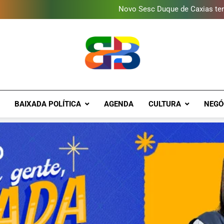
Novo Sesc Duque de Caxias terá
Vendaval atinge Escola Fá
Gomeia Galpão Criativo abr
Programa ambiental arreca
Novo Sesc Duque de Caxias terá
Vendaval atinge Escola Fá
Gomeia Galpão Criativo abr
Brava Baixad
Baixada Fluminense Em Destaque!
BAIXADA POLÍTICA
AGENDA
CULTURA
NEGÓ