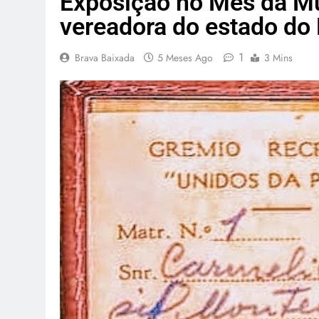
Exposição no Mês da Mu
vereadora do estado do 
1
Brava Baixada
5 Meses Ago
3 Mins