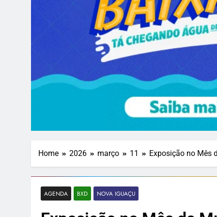
Home
2026
março
11
Exposição no Mês d
AGENDA
BXD
NOVA IGUAÇU