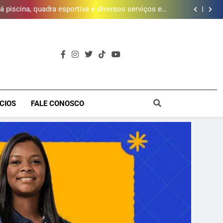
 piscina, quadra esportiva e diversos serviços em
meio a infraestrutura sustentável
brica dos Atores, referência cultural da Baixada, e
mobiliza campanha para reconstrução
e inscrições para Escola Livre de Artes da Baixada
Fluminense
da mais de 2 mil litros de óleo de cozinha usado e
amplia rede de coleta em 18 municípios
 piscina, quadra esportiva e diversos serviços em
meio a infraestrutura sustentável
brica dos Atores, referência cultural da Baixada, e
mobiliza campanha para reconstrução
e inscrições para Escola Livre de Artes da Baixada
Fluminense
a
CIOS
FALE CONOSCO