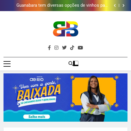
Obra garante a preservação de 190 milhões de litros
de água por ano na Baixada Fluminense
Guanabara tem diversas opções de vinhos para
presentear o seu pai. Descubra como escolher o que
Gastro Samba reúne Nosso Sentimento e Gustavo
mais combina com ele
Lins em Nova Iguaçu neste fim de semana
Shopping Grande Rio sorteia MacBook e oferece
vinho em campanha de Dia dos Pais
Obra garante a preservação de 190 milhões de litros
de água por ano na Baixada Fluminense
Guanabara tem diversas opções de vinhos para
presentear o seu pai. Descubra como escolher o que
Gastro Samba reúne Nosso Sentimento e Gustavo
mais combina com ele
Lins em Nova Iguaçu neste fim de semana
Shopping Grande Rio sorteia MacBook e oferece
Brava
vinho em campanha de Dia dos Pais
Obra garante a preservação de 190 milhões de litros
Baixada Fluminense Em Destaque!
de água por ano na Baixada Fluminense
Baixada