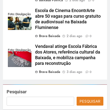
Baixada Política
2 dias ago
0
Escola de Cinema EncontrArte
Foto: Divulgação
abre 50 vagas para curso gratuito
de audiovisual na Baixada
Fluminense
Brava Baixada
2 dias ago
0
Vendaval atinge Escola Fábrica
Foto: Divulgação
dos Atores, referência cultural da
Baixada, e mobiliza campanha
para reconstrução
Brava Baixada
3 dias ago
0
Pesquisar
PESQUISAR