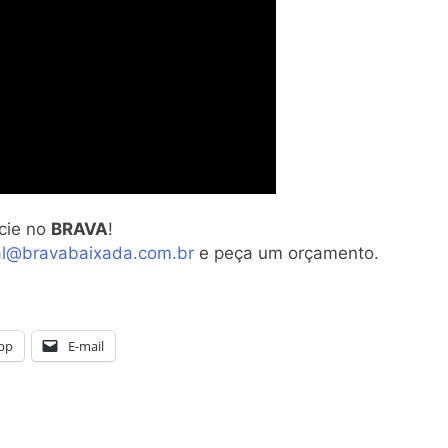
cie no
BRAVA
!
al@bravabaixada.com.br
e peça um orçamento.
pp
E-mail