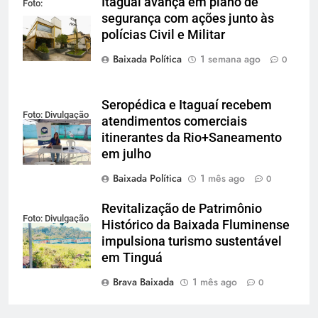
Itaguaí avança em plano de
Foto:
segurança com ações junto às
Reprodução
polícias Civil e Militar
Baixada Política
1 semana ago
0
Seropédica e Itaguaí recebem
Foto: Divulgação
atendimentos comerciais
itinerantes da Rio+Saneamento
em julho
Baixada Política
1 mês ago
0
Revitalização de Patrimônio
Foto: Divulgação
Histórico da Baixada Fluminense
impulsiona turismo sustentável
em Tinguá
Brava Baixada
1 mês ago
0