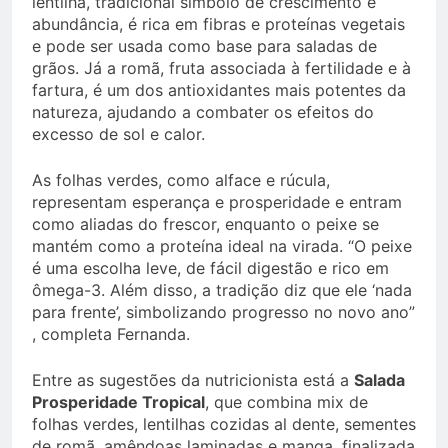
lentilha, tradicional símbolo de crescimento e
abundância, é rica em fibras e proteínas vegetais
e pode ser usada como base para saladas de
grãos. Já a romã, fruta associada à fertilidade e à
fartura, é um dos antioxidantes mais potentes da
natureza, ajudando a combater os efeitos do
excesso de sol e calor.
As folhas verdes, como alface e rúcula,
representam esperança e prosperidade e entram
como aliadas do frescor, enquanto o peixe se
mantém como a proteína ideal na virada. “O peixe
é uma escolha leve, de fácil digestão e rico em
ômega-3. Além disso, a tradição diz que ele ‘nada
para frente’, simbolizando progresso no novo ano”
, completa Fernanda.
Entre as sugestões da nutricionista está a
Salada
Prosperidade Tropical
, que combina mix de
folhas verdes, lentilhas cozidas al dente, sementes
de romã, amêndoas laminadas e manga, finalizada