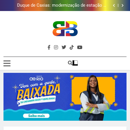
Duque de Caxias: modernização de estação de
tratamento reforça abastecimento de água
Guanabara tem diversas opções de vinhos para
presentear o seu pai. Descubra como escolher o que
Gastro Samba reúne Nosso Sentimento e Gustavo
mais combina com ele
Lins em Nova Iguaçu neste fim de semana
Japeri renova termo de concessão do Campo de
Golfe e fortalece projeto que atende 140 crianças
Duque de Caxias: modernização de estação de
tratamento reforça abastecimento de água
Guanabara tem diversas opções de vinhos para
presentear o seu pai. Descubra como escolher o que
Gastro Samba reúne Nosso Sentimento e Gustavo
mais combina com ele
Lins em Nova Iguaçu neste fim de semana
Brava
Baixada Fluminense Em Destaque!
Baixada