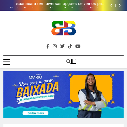
Guanabara tem diversas opções de vinhos para
presentear o seu pai. Descubra como escolher o que
Gastro Samba reúne Nosso Sentimento e Gustavo
mais combina com ele
Lins em Nova Iguaçu neste fim de semana
Shopping Grande Rio sorteia MacBook e oferece
vinho em campanha de Dia dos Pais
Obra garante a preservação de 190 milhões de litros
de água por ano na Baixada Fluminense
Guanabara tem diversas opções de vinhos para
presentear o seu pai. Descubra como escolher o que
Gastro Samba reúne Nosso Sentimento e Gustavo
mais combina com ele
Lins em Nova Iguaçu neste fim de semana
Shopping Grande Rio sorteia MacBook e oferece
vinho em campanha de Dia dos Pais
Obra garante a preservação de 190 milhões de litros
Brava
de água por ano na Baixada Fluminense
Baixada Fluminense Em Destaque!
Baixada