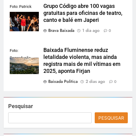
Grupo Código abre 100 vagas
Foto: Patrick
gratuitas para oficinas de teatro,
Lima
canto e balé em Japeri
Brava Baixada
1 dia ago
0
Baixada Fluminense reduz
Foto:
letalidade violenta, mas ainda
Reprodução
registra mais de mil vítimas em
2025, aponta Firjan
Baixada Política
2 dias ago
0
Pesquisar
PESQUISAR