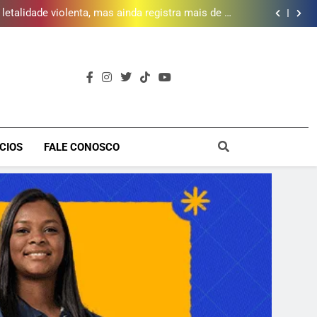
 piscina, quadra esportiva e diversos serviços em
meio a infraestrutura sustentável
letalidade violenta, mas ainda registra mais de mil
vítimas em 2025, aponta Firjan
 abre 50 vagas para curso gratuito de audiovisual
na Baixada Fluminense
da mais de 2 mil litros de óleo de cozinha usado e
amplia rede de coleta em 18 municípios
 piscina, quadra esportiva e diversos serviços em
meio a infraestrutura sustentável
letalidade violenta, mas ainda registra mais de mil
vítimas em 2025, aponta Firjan
 abre 50 vagas para curso gratuito de audiovisual
na Baixada Fluminense
da mais de 2 mil litros de óleo de cozinha usado e
amplia rede de coleta em 18 municípios
 piscina, quadra esportiva e diversos serviços em
a
meio a infraestrutura sustentável
CIOS
FALE CONOSCO