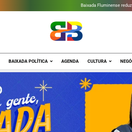
Novo Sesc Duque de Caxias terá
Baixada Fluminense reduz 
Escola de Cinema EncontrArte
Programa ambiental arreca
Novo Sesc Duque de Caxias terá
Baixada Fluminense reduz 
Escola de Cinema EncontrArte
Programa ambiental arreca
Novo Sesc Duque de Caxias terá
Brava Baixad
Baixada Fluminense Em Destaque!
BAIXADA POLÍTICA
AGENDA
CULTURA
NEGÓ