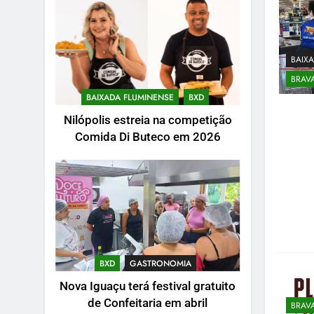
BAIX
BRAV
BAIXADA FLUMINENSE
BXD
Nilópolis estreia na competição
Comida Di Buteco em 2026
BXD
GASTRONOMIA
Nova Iguaçu terá festival gratuito
de Confeitaria em abril
BRAV