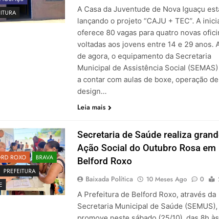
A Casa da Juventude de Nova Iguaçu est
ITURA
lançando o projeto “CAJU + TEC”. A inici
oferece 80 vagas para quatro novas ofic
voltadas aos jovens entre 14 e 29 anos. A
de agora, o equipamento da Secretaria
Municipal de Assistência Social (SEMAS)
a contar com aulas de boxe, operação de
design…
Leia mais
Secretaria de Saúde realiza gran
Ação Social do Outubro Rosa em
ORD ROXO
BRAVA
Belford Roxo
PREFEITURA
Baixada Política
10 Meses Ago
0
E
A Prefeitura de Belford Roxo, através da
Secretaria Municipal de Saúde (SEMUS),
promove neste sábado (25/10), das 8h às