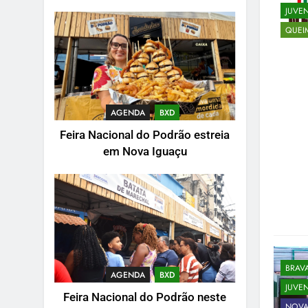
JUVE
QUEI
AGENDA
BXD
Feira Nacional do Podrão estreia
em Nova Iguaçu
BRAV
AGENDA
BXD
JUVE
Feira Nacional do Podrão neste
NOVA