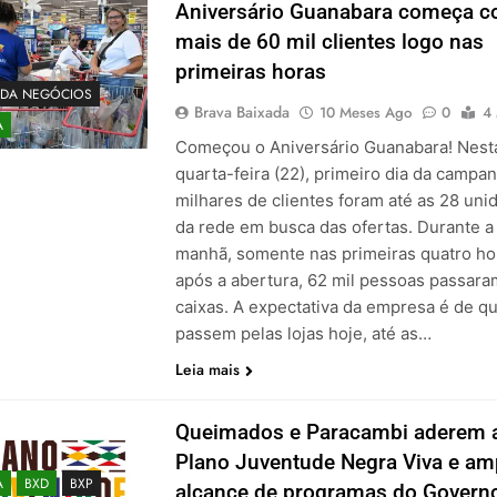
Aniversário Guanabara começa 
mais de 60 mil clientes logo nas
primeiras horas
ADA NEGÓCIOS
Brava Baixada
10 Meses Ago
0
4
A
Começou o Aniversário Guanabara! Nest
quarta-feira (22), primeiro dia da campan
milhares de clientes foram até as 28 uni
da rede em busca das ofertas. Durante a
manhã, somente nas primeiras quatro ho
após a abertura, 62 mil pessoas passara
caixas. A expectativa da empresa é de q
passem pelas lojas hoje, até as…
Leia mais
Queimados e Paracambi aderem 
Plano Juventude Negra Viva e am
A
BXD
BXP
alcance de programas do Govern