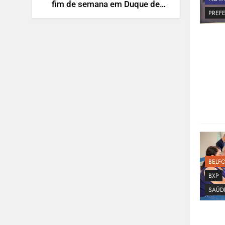
fim de semana em Duque de
PREFE
Caxias
BELF
BXP
SAÚD