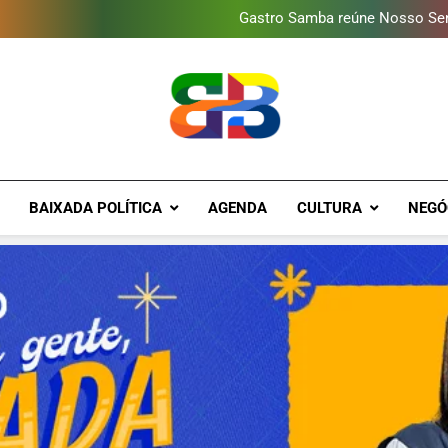
Guanabara tem diversas opç
Gastro Samba reúne Nosso Sen
Shopping Grande Rio sorteia
Obra garante a preservação d
Guanabara tem diversas opç
Gastro Samba reúne Nosso Sen
Shopping Grande Rio sorteia
Obra garante a preservação d
Brava Baixad
Baixada Fluminense Em Destaque!
BAIXADA POLÍTICA
AGENDA
CULTURA
NEGÓ