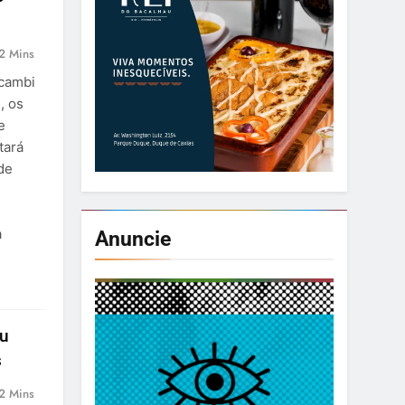
2 Mins
acambi
, os
e
tará
de
a
Anuncie
çu
s
2 Mins