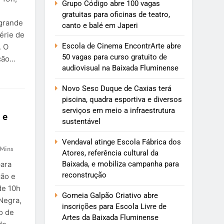
Grupo Código abre 100 vagas
gratuitas para oficinas de teatro,
 grande
canto e balé em Japeri
érie de
Escola de Cinema EncontrArte abre
. O
50 vagas para curso gratuito de
ação…
audiovisual na Baixada Fluminense
Novo Sesc Duque de Caxias terá
piscina, quadra esportiva e diversos
serviços em meio a infraestrutura
 e
sustentável
Vendaval atinge Escola Fábrica dos
 Mins
Atores, referência cultural da
Baixada, e mobiliza campanha para
ara
reconstrução
ção e
de 10h
Gomeia Galpão Criativo abre
Negra,
inscrições para Escola Livre de
o de
Artes da Baixada Fluminense