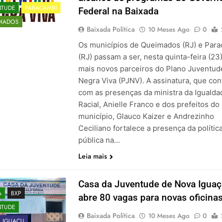
NTUDE
PARACAMBI
Federal na Baixada
MADOS
Baixada Política
10 Meses Ago
0
Os municípios de Queimados (RJ) e Par
(RJ) passam a ser, nesta quinta-feira (23)
mais novos parceiros do Plano Juventud
Negra Viva (PJNV). A assinatura, que con
com as presenças da ministra da Igualda
Racial, Anielle Franco e dos prefeitos do
município, Glauco Kaizer e Andrezinho
Ceciliano fortalece a presença da polític
pública na…
Leia mais
Casa da Juventude de Nova Igua
A
BXP
abre 80 vagas para novas oficina
NTUDE
Baixada Política
10 Meses Ago
0
 IGUAÇU