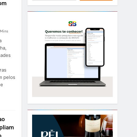
com
 Mins
a
ha,
dades
ras
m pelos
ue
ao
pliam
o