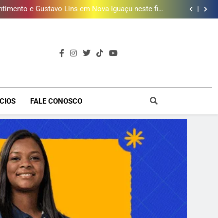
ões de vinhos para presentear o seu pai. Descubra
como escolher o que mais combina com ele
timento e Gustavo Lins em Nova Iguaçu neste fim
de semana
 MacBook e oferece vinho em campanha de Dia dos
Pais
e 190 milhões de litros de água por ano na Baixada
Fluminense
ões de vinhos para presentear o seu pai. Descubra
como escolher o que mais combina com ele
timento e Gustavo Lins em Nova Iguaçu neste fim
de semana
 MacBook e oferece vinho em campanha de Dia dos
Pais
e 190 milhões de litros de água por ano na Baixada
Fluminense
a
CIOS
FALE CONOSCO