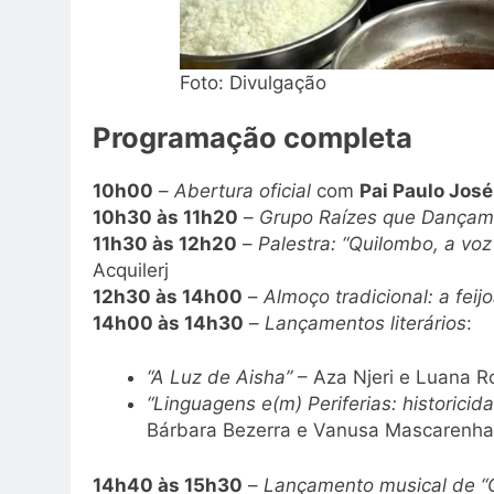
Foto: Divulgação
Programação completa
10h00
–
Abertura oficial
com
Pai Paulo Jos
10h30 às 11h20
–
Grupo Raízes que Dançam
11h30 às 12h20
–
Palestra: “Quilombo, a voz
Acquilerj
12h30 às 14h00
–
Almoço tradicional: a fei
14h00 às 14h30
–
Lançamentos literários
:
“A Luz de Aisha”
– Aza Njeri e Luana R
“Linguagens e(m) Periferias: historicida
Bárbara Bezerra e Vanusa Mascarenha
14h40 às 15h30
–
Lançamento musical de “