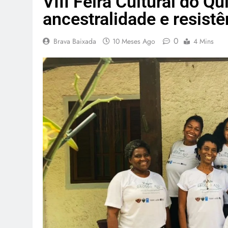
VIII Feira Cultural do 
ancestralidade e resis
0
Brava Baixada
10 Meses Ago
4 Mins