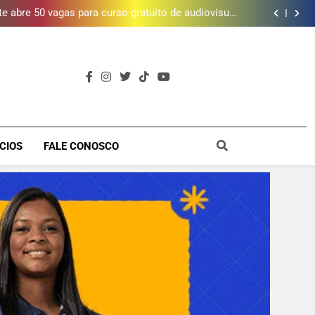
 abre 50 vagas para curso gratuito de audiovisual
na Baixada Fluminense
da mais de 2 mil litros de óleo de cozinha usado e
amplia rede de coleta em 18 municípios
 piscina, quadra esportiva e diversos serviços em
meio a infraestrutura sustentável
letalidade violenta, mas ainda registra mais de mil
vítimas em 2025, aponta Firjan
 abre 50 vagas para curso gratuito de audiovisual
na Baixada Fluminense
da mais de 2 mil litros de óleo de cozinha usado e
amplia rede de coleta em 18 municípios
 piscina, quadra esportiva e diversos serviços em
meio a infraestrutura sustentável
a
CIOS
FALE CONOSCO