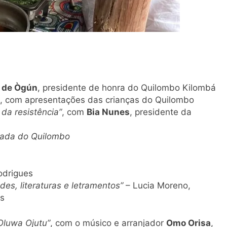
é de Ògún
, presidente de honra do Quilombo Kilombá
, com apresentações das crianças do Quilombo
 da resistência”
, com
Bia Nunes
, presidente da
joada do Quilombo
odrigues
des, literaturas e letramentos”
– Lucia Moreno,
s
Oluwa Ojutu”
, com o músico e arranjador
Omo Orisa
,