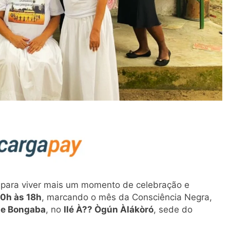
para viver mais um momento de celebração e
10h às 18h
, marcando o mês da Consciência Negra,
 de Bongaba
, no
Ilé À?? Ògún Àlákòró
, sede do