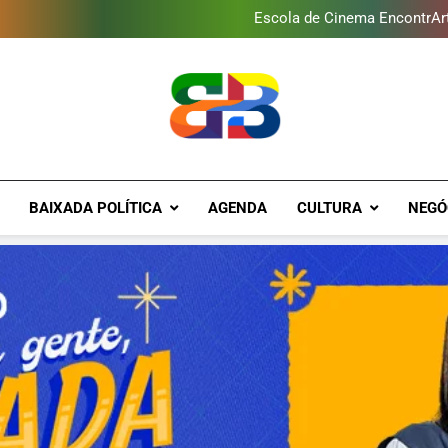
Escola de Cinema EncontrArte
Programa ambiental arreca
Novo Sesc Duque de Caxias terá
Baixada Fluminense reduz 
Escola de Cinema EncontrArte
Programa ambiental arreca
Novo Sesc Duque de Caxias terá
Brava Baixad
Baixada Fluminense Em Destaque!
BAIXADA POLÍTICA
AGENDA
CULTURA
NEGÓ