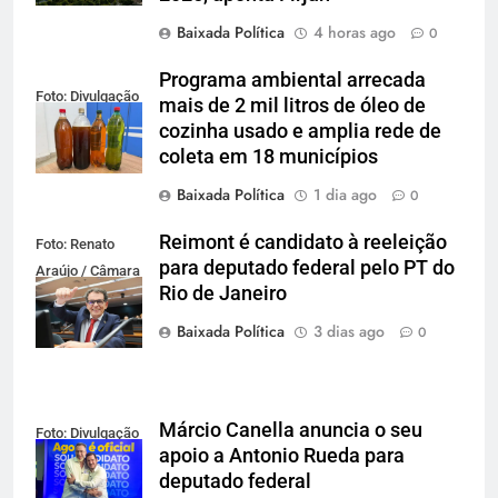
Baixada Política
4 horas ago
0
Programa ambiental arrecada
Foto: Divulgação
mais de 2 mil litros de óleo de
cozinha usado e amplia rede de
coleta em 18 municípios
Baixada Política
1 dia ago
0
Reimont é candidato à reeleição
Foto: Renato
para deputado federal pelo PT do
Araújo / Câmara
Rio de Janeiro
dos Deputados
Baixada Política
3 dias ago
0
Márcio Canella anuncia o seu
Foto: Divulgação
apoio a Antonio Rueda para
deputado federal