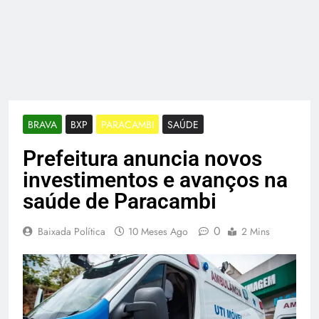
BRAVA
BXP
PARACAMBI
SAÚDE
Prefeitura anuncia novos
investimentos e avanços na
saúde de Paracambi
0
Baixada Política
10 Meses Ago
2 Mins