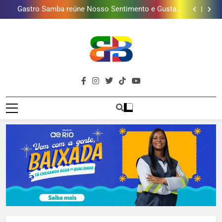
Gastro Samba reúne Nosso Sentimento e Gustavo
mais combina com ele
Lins em Nova Iguaçu neste fim de semana
Shopping Grande Rio sorteia MacBook e oferece
vinho em campanha de Dia dos Pais
Obra garante a preservação de 190 milhões de litros
de água por ano na Baixada Fluminense
Guanabara tem diversas opções de vinhos para
presentear o seu pai. Descubra como escolher o que
Gastro Samba reúne Nosso Sentimento e Gustavo
mais combina com ele
Lins em Nova Iguaçu neste fim de semana
Shopping Grande Rio sorteia MacBook e oferece
vinho em campanha de Dia dos Pais
Obra garante a preservação de 190 milhões de litros
de água por ano na Baixada Fluminense
Brava
Baixada Fluminense Em Destaque!
Baixada