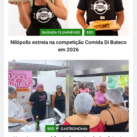
BAIXADA FLUMINENSE
BXD
Nilópolis estreia na competição Comida Di Buteco
em 2026
BXD
GASTRONOMIA