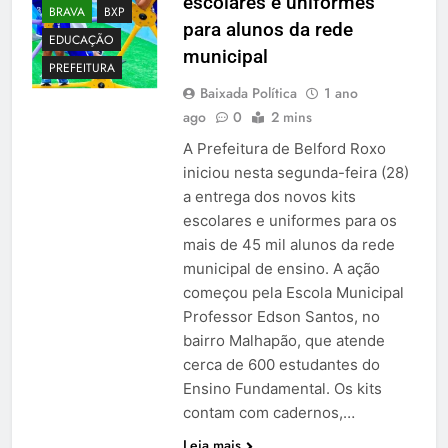
escolares e uniformes
BRAVA
BXP
para alunos da rede
EDUCAÇÃO
municipal
PREFEITURA
Baixada Política
1 ano
ago
0
2 mins
A Prefeitura de Belford Roxo
iniciou nesta segunda-feira (28)
a entrega dos novos kits
escolares e uniformes para os
mais de 45 mil alunos da rede
municipal de ensino. A ação
começou pela Escola Municipal
Professor Edson Santos, no
bairro Malhapão, que atende
cerca de 600 estudantes do
Ensino Fundamental. Os kits
contam com cadernos,…
Leia mais