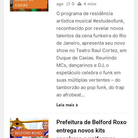
ago
0
4 mins
CAXIAS
O programa de residência
artística musical #estudeofunk,
reconhecido por revelar novos
talentos da cena funkeira do Rio
de Janeiro, apresenta seu novo
show no Teatro Raul Cortez, em
Duque de Caxias. Reunindo
MCs, dançarinos e DJ, o
espetáculo celebra o funk em
suas múltiplas vertentes – do
tamborzão ao pop funk, do trap
ao afrobeat…
Leia mais
Prefeitura de Belford Roxo
entrega novos kits
BELFORD ROXO