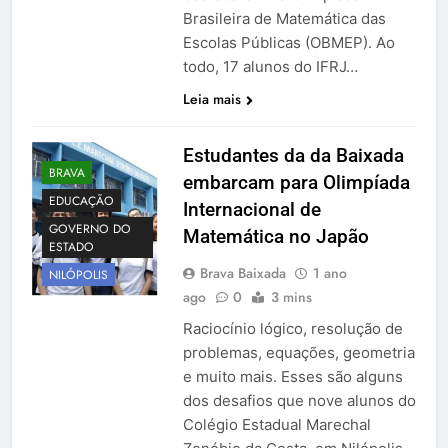
Brasileira de Matemática das
Escolas Públicas (OBMEP). Ao
todo, 17 alunos do IFRJ…
Leia mais
Estudantes da da Baixada
BRAVA
embarcam para Olimpíada
EDUCAÇÃO
Internacional de
GOVERNO DO
Matemática no Japão
ESTADO
Brava Baixada
1 ano
NILÓPOLIS
ago
0
3 mins
Raciocínio lógico, resolução de
problemas, equações, geometria
e muito mais. Esses são alguns
dos desafios que nove alunos do
Colégio Estadual Marechal