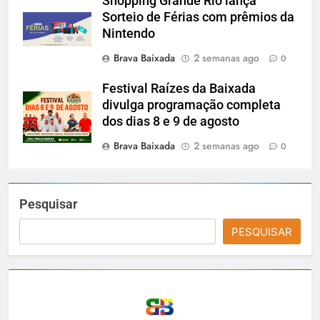
Shopping Grande Rio lança
Sorteio de Férias com prêmios da
Nintendo
Brava Baixada
2 semanas ago
0
Festival Raízes da Baixada
divulga programação completa
dos dias 8 e 9 de agosto
Brava Baixada
2 semanas ago
0
Pesquisar
PESQUISAR