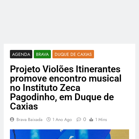
AGENDA
BRAVA
DUQUE DE CAXIAS
Projeto Violões Itinerantes
promove encontro musical
no Instituto Zeca
Pagodinho, em Duque de
Caxias
0
Brava Baixada
1 Ano Ago
1 Mins