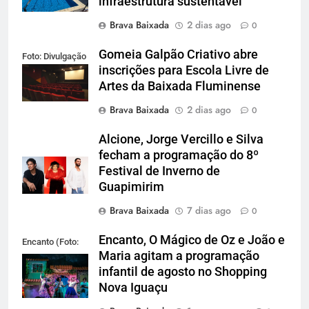
infraestrutura sustentável
Brava Baixada
2 dias ago
0
Gomeia Galpão Criativo abre
Foto: Divulgação
inscrições para Escola Livre de
Artes da Baixada Fluminense
Brava Baixada
2 dias ago
0
Alcione, Jorge Vercillo e Silva
fecham a programação do 8º
Festival de Inverno de
Guapimirim
Brava Baixada
7 dias ago
0
Encanto, O Mágico de Oz e João e
Encanto (Foto:
Maria agitam a programação
Divulgação)
infantil de agosto no Shopping
Nova Iguaçu