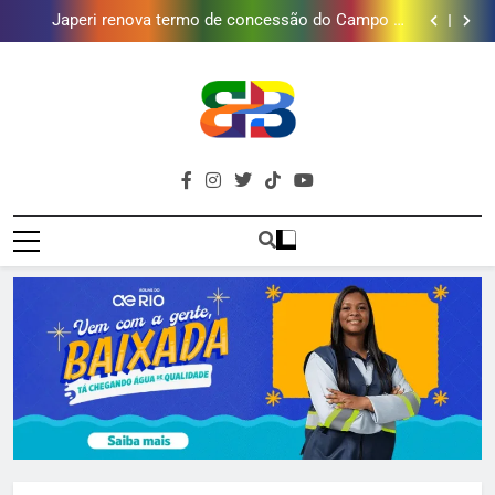
Lins em Nova Iguaçu neste fim de semana
Japeri renova termo de concessão do Campo de
Golfe e fortalece projeto que atende 140 crianças
Duque de Caxias: modernização de estação de
tratamento reforça abastecimento de água
Guanabara tem diversas opções de vinhos para
presentear o seu pai. Descubra como escolher o que
Gastro Samba reúne Nosso Sentimento e Gustavo
mais combina com ele
Lins em Nova Iguaçu neste fim de semana
Japeri renova termo de concessão do Campo de
Golfe e fortalece projeto que atende 140 crianças
Duque de Caxias: modernização de estação de
tratamento reforça abastecimento de água
Guanabara tem diversas opções de vinhos para
Brava
presentear o seu pai. Descubra como escolher o que
Gastro Samba reúne Nosso Sentimento e Gustavo
mais combina com ele
Lins em Nova Iguaçu neste fim de semana
Baixada Fluminense Em Destaque!
Baixada