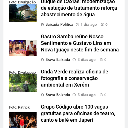
Duque de Caxias: modernização
Foto: Divulgação
de estação de tratamento reforça
abastecimento de água
Baixada Política
1 dia ago
0
Gastro Samba reúne Nosso
Sentimento e Gustavo Lins em
Nova Iguaçu neste fim de semana
Brava Baixada
3 dias ago
0
Onda Verde realiza oficina de
Foto: Divulgação
fotografia e conservação
ambiental em Xerém
Brava Baixada
3 dias ago
0
Grupo Código abre 100 vagas
Foto: Patrick
gratuitas para oficinas de teatro,
Lima
canto e balé em Japeri