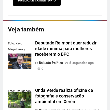
Veja também
Deputado Reimont quer reduzir
Foto: Kayo
idade mínima para mulheres
Magalhães /
receberem o BPC
Câmara dos
Deputados
Baixada Política
6 segundos ago
0
Onda Verde realiza oficina de
Foto: Divulgação
fotografia e conservação
ambiental em Xerém
Brava Baixada
16 minutos ago