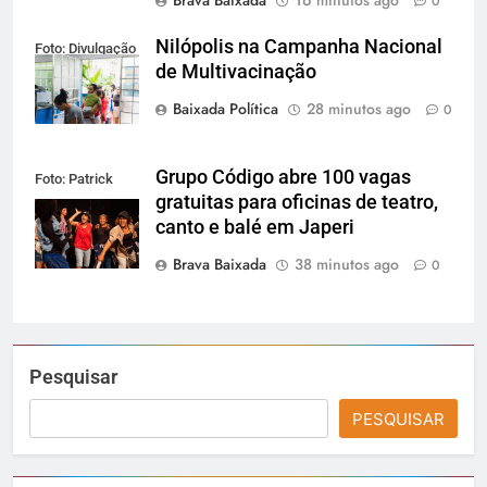
0
Nilópolis na Campanha Nacional
Foto: Divulgação
de Multivacinação
Baixada Política
28 minutos ago
0
Grupo Código abre 100 vagas
Foto: Patrick
gratuitas para oficinas de teatro,
Lima
canto e balé em Japeri
Brava Baixada
38 minutos ago
0
Pesquisar
PESQUISAR