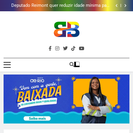
Deputado Reimont quer reduzir idade mínima para
mulheres receberem o BPC
Onda Verde realiza oficina de fotografia e
conservação ambiental em Xerém
Nilópolis na Campanha Nacional de Multivacinação
Grupo Código abre 100 vagas gratuitas para oficinas
de teatro, canto e balé em Japeri
Deputado Reimont quer reduzir idade mínima para
mulheres receberem o BPC
Onda Verde realiza oficina de fotografia e
conservação ambiental em Xerém
Nilópolis na Campanha Nacional de Multivacinação
Grupo Código abre 100 vagas gratuitas para oficinas
Brava
de teatro, canto e balé em Japeri
Baixada Fluminense Em Destaque!
Baixada