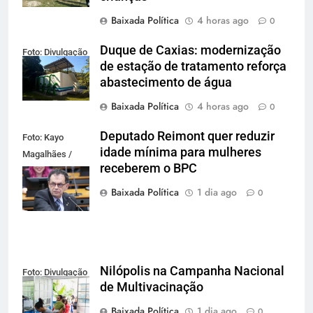
Baixada Política
4 horas ago
0
Duque de Caxias: modernização
Foto: Divulgação
de estação de tratamento reforça
abastecimento de água
Baixada Política
4 horas ago
0
Deputado Reimont quer reduzir
Foto: Kayo
idade mínima para mulheres
Magalhães /
receberem o BPC
Câmara dos
Deputados
Baixada Política
1 dia ago
0
Nilópolis na Campanha Nacional
Foto: Divulgação
de Multivacinação
Baixada Política
1 dia ago
0