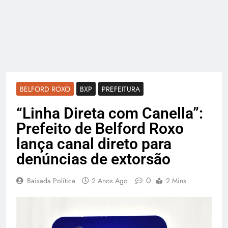
BELFORD ROXO
BXP
PREFEITURA
“Linha Direta com Canella”:
Prefeito de Belford Roxo
lança canal direto para
denúncias de extorsão
0
Baixada Política
2 Anos Ago
2 Mins