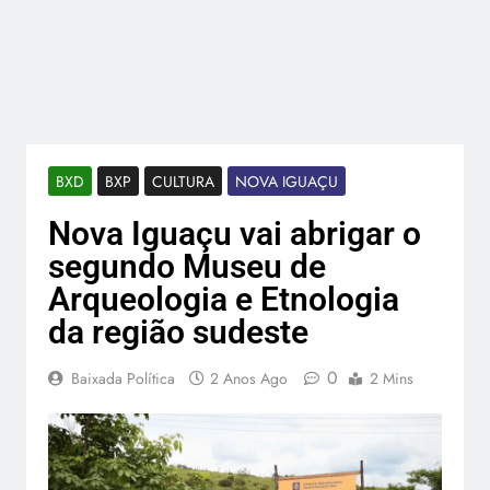
BXD
BXP
CULTURA
NOVA IGUAÇU
Nova Iguaçu vai abrigar o
segundo Museu de
Arqueologia e Etnologia
da região sudeste
0
Baixada Política
2 Anos Ago
2 Mins