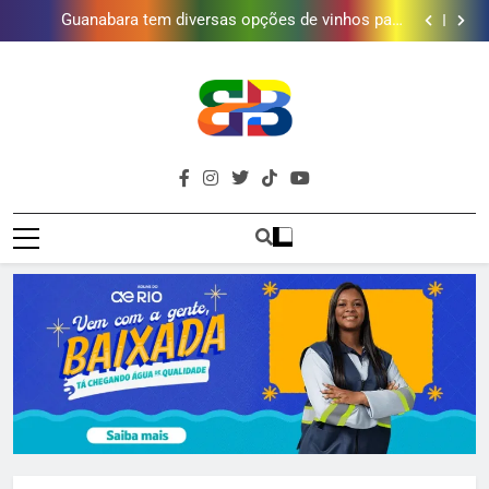
tratamento reforça abastecimento de água
Guanabara tem diversas opções de vinhos para
presentear o seu pai. Descubra como escolher o que
Gastro Samba reúne Nosso Sentimento e Gustavo
mais combina com ele
Lins em Nova Iguaçu neste fim de semana
Japeri renova termo de concessão do Campo de
Golfe e fortalece projeto que atende 140 crianças
Duque de Caxias: modernização de estação de
tratamento reforça abastecimento de água
Guanabara tem diversas opções de vinhos para
presentear o seu pai. Descubra como escolher o que
Gastro Samba reúne Nosso Sentimento e Gustavo
mais combina com ele
Lins em Nova Iguaçu neste fim de semana
Brava
Baixada Fluminense Em Destaque!
Baixada