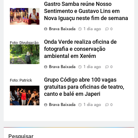
Gastro Samba reúne Nosso
Sentimento e Gustavo Lins em
Nova Iguaçu neste fim de semana
Brava Baixada
1 dia ago
0
Onda Verde realiza oficina de
Foto: Divulgação
fotografia e conservação
ambiental em Xerém
Brava Baixada
1 dia ago
0
Grupo Código abre 100 vagas
Foto: Patrick
gratuitas para oficinas de teatro,
Lima
canto e balé em Japeri
Brava Baixada
1 dia ago
0
Pesquisar