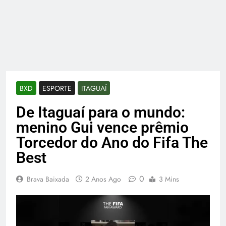
BXD
ESPORTE
ITAGUAÍ
De Itaguaí para o mundo:
menino Gui vence prêmio
Torcedor do Ano do Fifa The
Best
0
Brava Baixada
2 Anos Ago
3 Mins