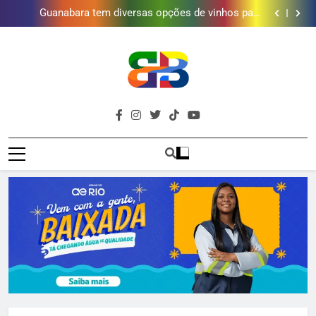
Obra garante a preservação de 190 milhões de litros
de água por ano na Baixada Fluminense
Guanabara tem diversas opções de vinhos para
presentear o seu pai. Descubra como escolher o que
Gastro Samba reúne Nosso Sentimento e Gustavo
mais combina com ele
Lins em Nova Iguaçu neste fim de semana
Shopping Grande Rio sorteia MacBook e oferece
vinho em campanha de Dia dos Pais
Obra garante a preservação de 190 milhões de litros
de água por ano na Baixada Fluminense
Guanabara tem diversas opções de vinhos para
presentear o seu pai. Descubra como escolher o que
Gastro Samba reúne Nosso Sentimento e Gustavo
mais combina com ele
Lins em Nova Iguaçu neste fim de semana
Shopping Grande Rio sorteia MacBook e oferece
Brava
vinho em campanha de Dia dos Pais
Obra garante a preservação de 190 milhões de litros
Baixada Fluminense Em Destaque!
de água por ano na Baixada Fluminense
Baixada