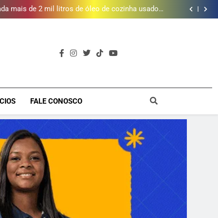
Fluminense
da mais de 2 mil litros de óleo de cozinha usado e
amplia rede de coleta em 18 municípios
 piscina, quadra esportiva e diversos serviços em
meio a infraestrutura sustentável
brica dos Atores, referência cultural da Baixada, e
mobiliza campanha para reconstrução
e inscrições para Escola Livre de Artes da Baixada
Fluminense
da mais de 2 mil litros de óleo de cozinha usado e
amplia rede de coleta em 18 municípios
 piscina, quadra esportiva e diversos serviços em
meio a infraestrutura sustentável
brica dos Atores, referência cultural da Baixada, e
mobiliza campanha para reconstrução
e inscrições para Escola Livre de Artes da Baixada
a
Fluminense
CIOS
FALE CONOSCO