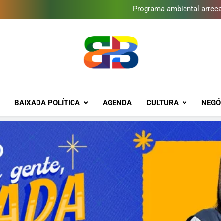
Programa ambiental arreca
Novo Sesc Duque de Caxias terá
Vendaval atinge Escola Fá
Gomeia Galpão Criativo abr
Programa ambiental arreca
Novo Sesc Duque de Caxias terá
Vendaval atinge Escola Fá
Gomeia Galpão Criativo abr
Brava Baixad
Baixada Fluminense Em Destaque!
BAIXADA POLÍTICA
AGENDA
CULTURA
NEGÓ