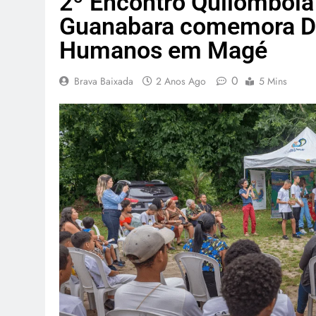
2º Encontro Quilombola
Guanabara comemora Dia
Humanos em Magé
0
Brava Baixada
2 Anos Ago
5 Mins