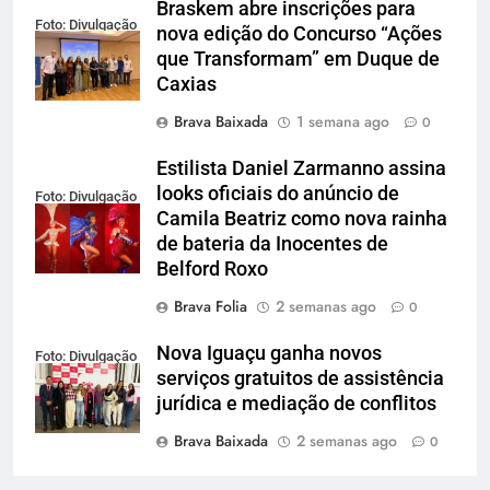
Braskem abre inscrições para
Foto: Divulgação
nova edição do Concurso “Ações
que Transformam” em Duque de
Caxias
Brava Baixada
1 semana ago
0
Estilista Daniel Zarmanno assina
looks oficiais do anúncio de
Foto: Divulgação
Camila Beatriz como nova rainha
de bateria da Inocentes de
Belford Roxo
Brava Folia
2 semanas ago
0
Nova Iguaçu ganha novos
Foto: Divulgação
serviços gratuitos de assistência
jurídica e mediação de conflitos
Brava Baixada
2 semanas ago
0