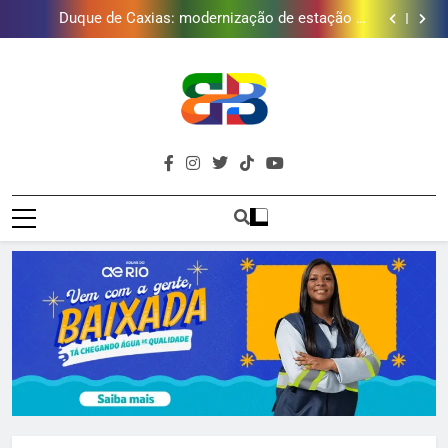
Duque de Caxias: modernização de estação de
tratamento reforça abastecimento de água
Guanabara tem diversas opções de vinhos para
presentear o seu pai. Descubra como escolher o que
Gastro Samba reúne Nosso Sentimento e Gustavo
mais combina com ele
Lins em Nova Iguaçu neste fim de semana
Japeri renova termo de concessão do Campo de
Golfe e fortalece projeto que atende 140 crianças
Duque de Caxias: modernização de estação de
tratamento reforça abastecimento de água
Guanabara tem diversas opções de vinhos para
presentear o seu pai. Descubra como escolher o que
Gastro Samba reúne Nosso Sentimento e Gustavo
mais combina com ele
Lins em Nova Iguaçu neste fim de semana
Brava
Baixada Fluminense Em Destaque!
Baixada