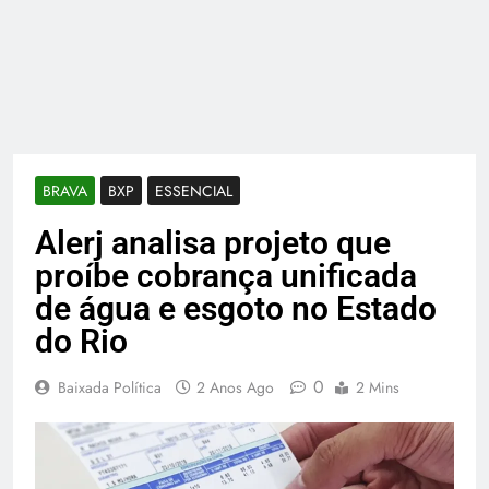
BRAVA
BXP
ESSENCIAL
Alerj analisa projeto que
proíbe cobrança unificada
de água e esgoto no Estado
do Rio
0
Baixada Política
2 Anos Ago
2 Mins