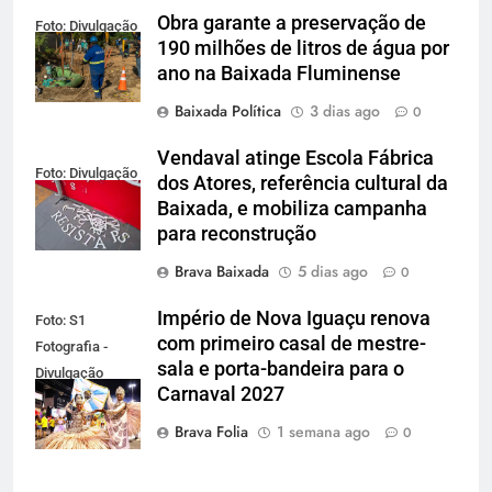
Obra garante a preservação de
Foto: Divulgação
190 milhões de litros de água por
ano na Baixada Fluminense
Baixada Política
3 dias ago
0
Vendaval atinge Escola Fábrica
Foto: Divulgação
dos Atores, referência cultural da
Baixada, e mobiliza campanha
para reconstrução
Brava Baixada
5 dias ago
0
Império de Nova Iguaçu renova
Foto: S1
com primeiro casal de mestre-
Fotografia -
sala e porta-bandeira para o
Divulgação
Carnaval 2027
Gardel
Assessoria
Brava Folia
1 semana ago
0