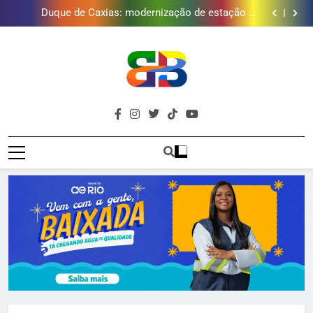
Duque de Caxias: modernização de estação de
tratamento reforça abastecimento de água
Guanabara tem diversas opções de vinhos para
presentear o seu pai. Descubra como escolher o que
Gastro Samba reúne Nosso Sentimento e Gustavo
mais combina com ele
Lins em Nova Iguaçu neste fim de semana
Japeri renova termo de concessão do Campo de
Golfe e fortalece projeto que atende 140 crianças
Duque de Caxias: modernização de estação de
tratamento reforça abastecimento de água
Guanabara tem diversas opções de vinhos para
presentear o seu pai. Descubra como escolher o que
Gastro Samba reúne Nosso Sentimento e Gustavo
mais combina com ele
Lins em Nova Iguaçu neste fim de semana
Brava
Baixada Fluminense Em Destaque!
Baixada