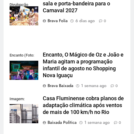
sala e porta-bandeira para o
Divulgação
Carnaval 2027
Gardel
Assessoria
Brava Folia
6 dias ago
0
Encanto, O Mágico de Oz e João e
Encanto (Foto:
Maria agitam a programação
Divulgação)
infantil de agosto no Shopping
Nova Iguaçu
Brava Baixada
1 semana ago
0
Casa Fluminense cobra planos de
Imagem:
adaptação climática após ventos
Reprodução
de mais de 100 km/h no Rio
Baixada Política
1 semana ago
0