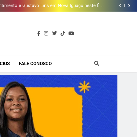
timento e Gustavo Lins em Nova Iguaçu neste fim
de semana
 MacBook e oferece vinho em campanha de Dia dos
Pais
e 190 milhões de litros de água por ano na Baixada
Fluminense
ões de vinhos para presentear o seu pai. Descubra
como escolher o que mais combina com ele
timento e Gustavo Lins em Nova Iguaçu neste fim
de semana
 MacBook e oferece vinho em campanha de Dia dos
Pais
e 190 milhões de litros de água por ano na Baixada
Fluminense
a
CIOS
FALE CONOSCO