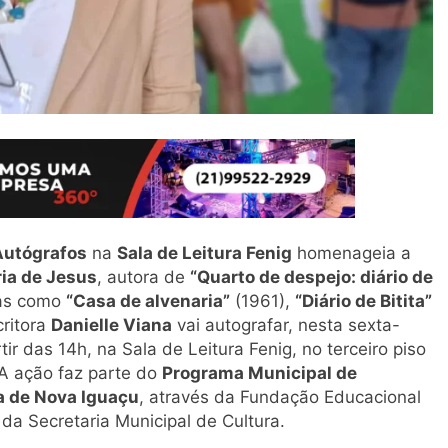
Autógrafos
na
Sala de Leitura Fenig
homenageia a
ia de Jesus
, autora de
“Quarto de despejo: diário de
cas como
“Casa de alvenaria”
(1961),
“Diário de Bitita”
critora
Danielle Viana
vai autografar, nesta sexta-
rtir das 14h, na Sala de Leitura Fenig, no terceiro piso
 A ação faz parte do
Programa Municipal de
a de Nova Iguaçu
, através da Fundação Educacional
 da Secretaria Municipal de Cultura.