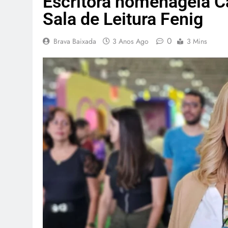
Escritora homenageia C
Sala de Leitura Fenig
0
Brava Baixada
3 Anos Ago
3 Mins