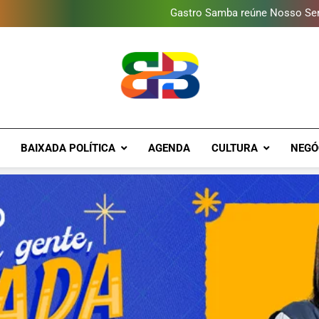
Gastro Samba reúne Nosso Sen
Shopping Grande Rio sorteia
Obra garante a preservação d
Guanabara tem diversas opç
Gastro Samba reúne Nosso Sen
Shopping Grande Rio sorteia
Obra garante a preservação d
Brava Baixad
Baixada Fluminense Em Destaque!
BAIXADA POLÍTICA
AGENDA
CULTURA
NEGÓ