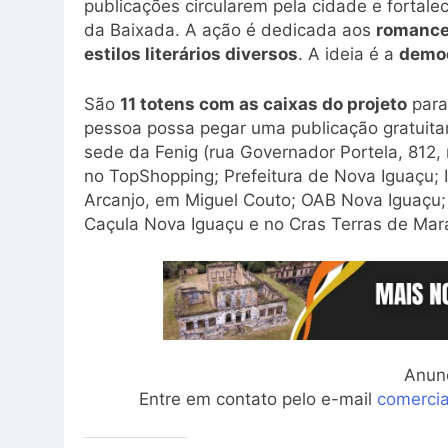
publicações circularem pela cidade e fortale
da Baixada. A ação é dedicada aos
romances
estilos literários diversos
. A ideia é a
democ
São
11 totens com as caixas do projeto
para
pessoa possa pegar uma publicação gratuitam
sede da Fenig (rua Governador Portela, 812, 
no TopShopping; Prefeitura de Nova Iguaçu; I
Arcanjo, em Miguel Couto; OAB Nova Iguaçu; 
Caçula Nova Iguaçu e no Cras Terras de Ma
Anun
Entre em contato pelo e-mail
comerci