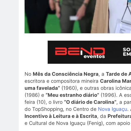
No
Mês da Consciência Negra
, a
Tarde de 
escritora e compositora mineira
Carolina Mar
uma favelada”
(1960), e outras obras icôni
(1986) e
“Meu estranho diário”
(1996). A es
feira (10), o livro
“O diário de Carolina”
, a pa
do TopShopping, no Centro de
Nova Iguaçu
.
Incentivo à Leitura e à Escrita
, da
Prefeitur
e Cultural de Nova Iguaçu (Fenig), com apoio