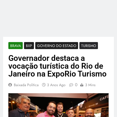
BRAVA
BXP
GOVERNO DO ESTADO
TURISMO
Governador destaca a
vocação turística do Rio de
Janeiro na ExpoRio Turismo
0
Baixada Política
3 Anos Ago
3 Mins