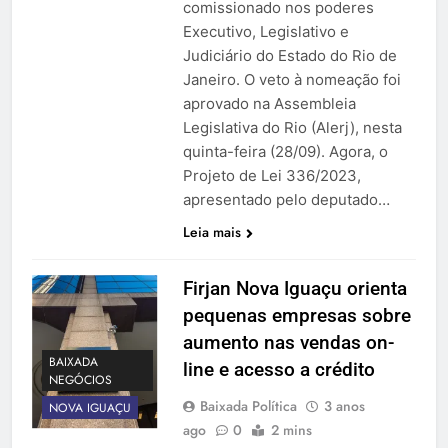
comissionado nos poderes
Executivo, Legislativo e
Judiciário do Estado do Rio de
Janeiro. O veto à nomeação foi
aprovado na Assembleia
Legislativa do Rio (Alerj), nesta
quinta-feira (28/09). Agora, o
Projeto de Lei 336/2023,
apresentado pelo deputado…
Leia mais
Firjan Nova Iguaçu orienta
pequenas empresas sobre
aumento nas vendas on-
BAIXADA
line e acesso a crédito
NEGÓCIOS
Baixada Política
3 anos
NOVA IGUAÇU
ago
0
2 mins