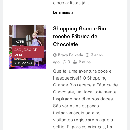
cinco artistas já…
Leia mais
Shopping Grande Rio
recebe Fábrica de
LAZER
Chocolate
SÃO JOÃO DE
Brava Baixada
3 anos
MERITI
ago
0
2 mins
SHOPPING
Que tal uma aventura doce e
inesquecível? O Shopping
Grande Rio recebe a Fábrica de
Chocolate, um local totalmente
inspirado por diversos doces.
São vários os espaços
instagramáveis para os
visitantes registrarem aquela
selfie. E, para as crianças, há