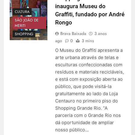
inaugura Museu do
CULTURA
Graffiti, fundado por André
SÃO JOÃO DE
Rongo
MERITI
Brava Baixada
3 anos
SHOPPING
ago
0
3 mins
O Museu do Graffiti apresenta a
arte urbana através de telas e
esculturas confeccionadas com
resíduos e materiais recicláveis,
e está com exposição aberta ao
público, que pode visitá-la
gratuitamente ao lado da Loja
Centauro no primeiro piso do
Shopping Grande Rio. “A
parceria com o Grande Rio nos
dá oportunidade de ampliar
nosso público…