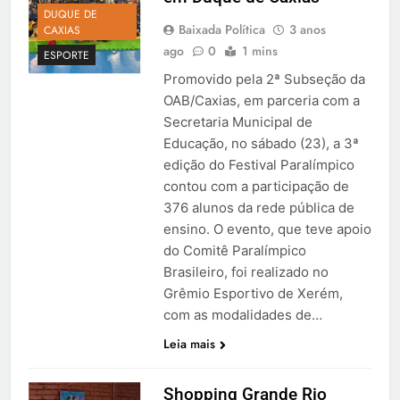
DUQUE DE
Baixada Política
3 anos
CAXIAS
ago
0
1 mins
ESPORTE
Promovido pela 2ª Subseção da
OAB/Caxias, em parceria com a
Secretaria Municipal de
Educação, no sábado (23), a 3ª
edição do Festival Paralímpico
contou com a participação de
376 alunos da rede pública de
ensino. O evento, que teve apoio
do Comitê Paralímpico
Brasileiro, foi realizado no
Grêmio Esportivo de Xerém,
com as modalidades de…
Leia mais
Shopping Grande Rio