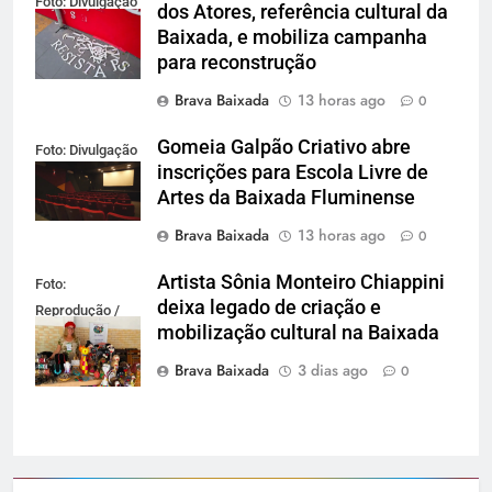
Foto: Divulgação
dos Atores, referência cultural da
Baixada, e mobiliza campanha
para reconstrução
Brava Baixada
13 horas ago
0
Gomeia Galpão Criativo abre
Foto: Divulgação
inscrições para Escola Livre de
Artes da Baixada Fluminense
Brava Baixada
13 horas ago
0
Artista Sônia Monteiro Chiappini
Foto:
deixa legado de criação e
Reprodução /
mobilização cultural na Baixada
Redes Sociais
Brava Baixada
3 dias ago
0