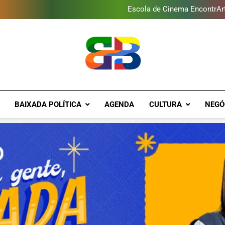
Baixada Fluminense reduz 
Escola de Cinema EncontrArte
Programa ambiental arreca
Novo Sesc Duque de Caxias terá
Baixada Fluminense reduz 
Escola de Cinema EncontrArte
Programa ambiental arreca
Novo Sesc Duque de Caxias terá
Brava Baixad
Baixada Fluminense Em Destaque!
BAIXADA POLÍTICA
AGENDA
CULTURA
NEGÓ