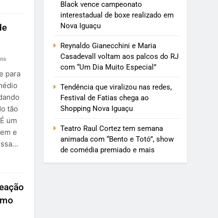
Black vence campeonato
interestadual de boxe realizado em
Nova Iguaçu
de
Reynaldo Gianecchini e Maria
Casadevall voltam aos palcos do RJ
ns
com “Um Dia Muito Especial”
e para
rmédio
Tendência que viralizou nas redes,
 dando
Festival de Fatias chega ao
Shopping Nova Iguaçu
do tão
 É um
Teatro Raul Cortez tem semana
rem e
animada com “Bento e Totó”, show
 Essa…
de comédia premiado e mais
meação
smo