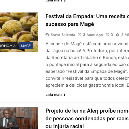
Leia mais
Festival da Empada: Uma receita 
sucesso para Magé
Brava Baixada
3 Anos Ago
0
3 Mi
A cidade de Magé está com uma novidad
RONOMIA
MAGÉ
dar água na boca! A Prefeitura, por inte
da Secretaria de Trabalho e Renda, está
o pontapé inicial para a segunda edição 
esperado “Festival da Empada de Magé”.
convite irresistível para que todos celeb
apreciem a deliciosa gastronomia local.
Leia mais
Projeto de lei na Alerj proíbe no
de pessoas condenadas por raci
ou injúria racial