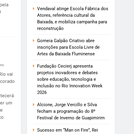
pela
Vendaval atinge Escola Fábrica dos
O
Atores, referência cultural da
Baixada, e mobiliza campanha para
reconstrução
Gomeia Galpão Criativo abre
inscrições para Escola Livre de
Artes da Baixada Fluminense
ns
Fundação Cecierj apresenta
projetos inovadores e debates
io vai
sobre educação, tecnologia e
ecorado
inclusão no Rio Innovation Week
2026
ntecerá
ser um
Alcione, Jorge Vercillo e Silva
de
fecham a programação do 8º
co
Festival de Inverno de Guapimirim
Sucesso em “Man on Fire”, Rei