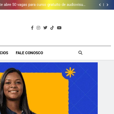
letalidade violenta, mas ainda registra mais de mil
vítimas em 2025, aponta Firjan
 abre 50 vagas para curso gratuito de audiovisual
na Baixada Fluminense
da mais de 2 mil litros de óleo de cozinha usado e
amplia rede de coleta em 18 municípios
 piscina, quadra esportiva e diversos serviços em
meio a infraestrutura sustentável
letalidade violenta, mas ainda registra mais de mil
vítimas em 2025, aponta Firjan
 abre 50 vagas para curso gratuito de audiovisual
na Baixada Fluminense
da mais de 2 mil litros de óleo de cozinha usado e
amplia rede de coleta em 18 municípios
 piscina, quadra esportiva e diversos serviços em
meio a infraestrutura sustentável
a
CIOS
FALE CONOSCO