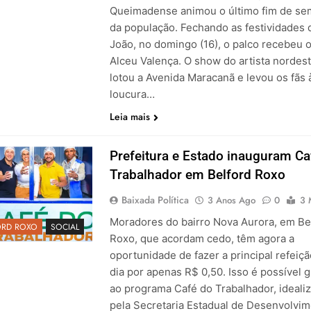
Queimadense animou o último fim de s
da população. Fechando as festividades 
João, no domingo (16), o palco recebeu o
Alceu Valença. O show do artista nordes
lotou a Avenida Maracanã e levou os fãs 
loucura…
Leia mais
Prefeitura e Estado inauguram Ca
Trabalhador em Belford Roxo
Baixada Política
3 Anos Ago
0
3 
Moradores do bairro Nova Aurora, em Be
ORD ROXO
SOCIAL
Roxo, que acordam cedo, têm agora a
oportunidade de fazer a principal refeiç
dia por apenas R$ 0,50. Isso é possível 
ao programa Café do Trabalhador, ideali
pela Secretaria Estadual de Desenvolvi