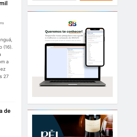
mil
ns
inguá,
 (16).
a
om a
dez
s 27
a de