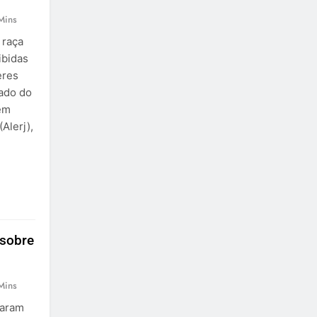
Mins
 raça
ibidas
eres
tado do
 em
Alerj),
 sobre
Mins
param