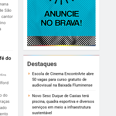
emana
de São
 cantor
tino
à
fé do
Destaques
Escola de Cinema EncontrArte abre
Mins
50 vagas para curso gratuito de
lford
audiovisual na Baixada Fluminense
ão do
Novo Sesc Duque de Caxias terá
graças
piscina, quadra esportiva e diversos
serviços em meio a infraestrutura
zado
sustentável
mento