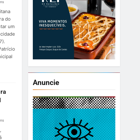
ns
itana
ra do
utar um
 cidade
7).
atrício
icipal
Anuncie
ura
l
ns
,
á