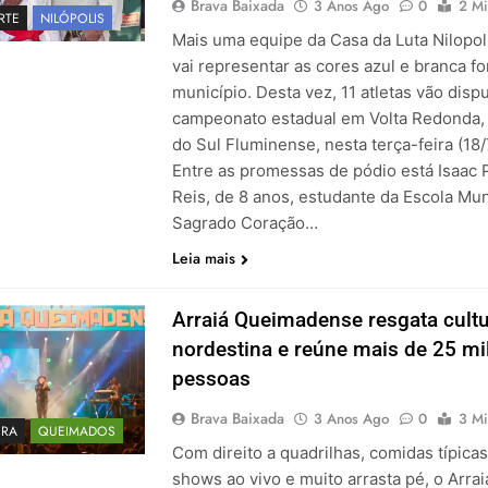
Brava Baixada
3 Anos Ago
0
2 Mi
RTE
NILÓPOLIS
Mais uma equipe da Casa da Luta Nilopol
vai representar as cores azul e branca fo
município. Desta vez, 11 atletas vão disp
campeonato estadual em Volta Redonda,
do Sul Fluminense, nesta terça-feira (18/
Entre as promessas de pódio está Isaac P
Reis, de 8 anos, estudante da Escola Mun
Sagrado Coração…
Leia mais
Arraiá Queimadense resgata cult
nordestina e reúne mais de 25 mi
pessoas
Brava Baixada
3 Anos Ago
0
3 Mi
URA
QUEIMADOS
Com direito a quadrilhas, comidas típicas
shows ao vivo e muito arrasta pé, o Arrai