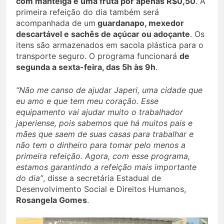
com manteiga e uma fruta por apenas R$0,50
. A
primeira refeição do dia também será
acompanhada de um
guardanapo, mexedor
descartável e sachês de açúcar ou adoçante
. Os
itens são armazenados em sacola plástica para o
transporte seguro. O programa funcionará
de
segunda a sexta-feira, das 5h às 9h
.
“Não me canso de ajudar Japeri, uma cidade que
eu amo e que tem meu coração. Esse
equipamento vai ajudar muito o trabalhador
japeriense, pois sabemos que há muitos pais e
mães que saem de suas casas para trabalhar e
não tem o dinheiro para tomar pelo menos a
primeira refeição. Agora, com esse programa,
estamos garantindo a refeição mais importante
do dia”
, disse a secretária Estadual de
Desenvolvimento Social e Direitos Humanos,
Rosangela Gomes
.