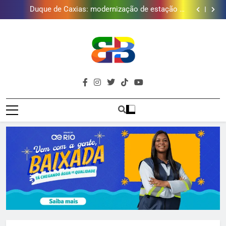
Duque de Caxias: modernização de estação de
tratamento reforça abastecimento de água
Guanabara tem diversas opções de vinhos para
presentear o seu pai. Descubra como escolher o que
Gastro Samba reúne Nosso Sentimento e Gustavo
mais combina com ele
Lins em Nova Iguaçu neste fim de semana
Japeri renova termo de concessão do Campo de
Golfe e fortalece projeto que atende 140 crianças
Duque de Caxias: modernização de estação de
tratamento reforça abastecimento de água
Guanabara tem diversas opções de vinhos para
presentear o seu pai. Descubra como escolher o que
Gastro Samba reúne Nosso Sentimento e Gustavo
mais combina com ele
Lins em Nova Iguaçu neste fim de semana
Brava
Baixada Fluminense Em Destaque!
Baixada