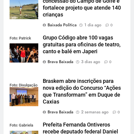
concessão do Campo de Golfe e
Cardoso
fortalece projeto que atende 140
crianças
Baixada Política
1 dia ago
0
Grupo Código abre 100 vagas
Foto: Patrick
gratuitas para oficinas de teatro,
Lima
canto e balé em Japeri
Brava Baixada
3 dias ago
0
Braskem abre inscrições para
Foto: Divulgação
nova edição do Concurso “Ações
que Transformam” em Duque de
Caxias
Brava Baixada
2 semanas ago
0
Prefeita Fernanda Ontiveros
Foto: Gabriela
recebe deputado federal Daniel
Figueiredo