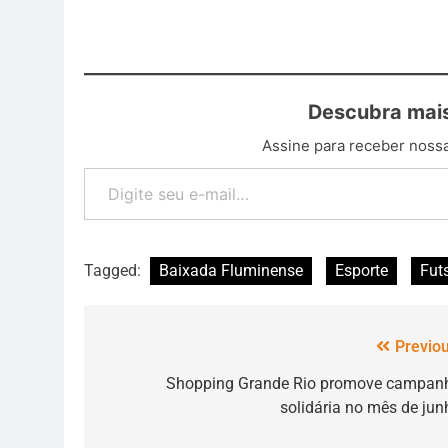
Descubra mais
Assine para receber nossa
Tagged:
Baixada Fluminense
Esporte
Fut
Previou
Shopping Grande Rio promove campan
solidária no mês de jun