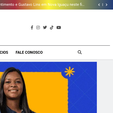
ões de vinhos para presentear o seu pai. Descubra
como escolher o que mais combina com ele
timento e Gustavo Lins em Nova Iguaçu neste fim
de semana
 MacBook e oferece vinho em campanha de Dia dos
Pais
e 190 milhões de litros de água por ano na Baixada
Fluminense
ões de vinhos para presentear o seu pai. Descubra
como escolher o que mais combina com ele
timento e Gustavo Lins em Nova Iguaçu neste fim
de semana
 MacBook e oferece vinho em campanha de Dia dos
Pais
e 190 milhões de litros de água por ano na Baixada
Fluminense
a
CIOS
FALE CONOSCO