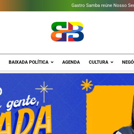
Guanabara tem diversas opç
Gastro Samba reúne Nosso Sen
Shopping Grande Rio sorteia
Obra garante a preservação d
Guanabara tem diversas opç
Gastro Samba reúne Nosso Sen
Shopping Grande Rio sorteia
Obra garante a preservação d
Brava Baixad
Baixada Fluminense Em Destaque!
BAIXADA POLÍTICA
AGENDA
CULTURA
NEGÓ