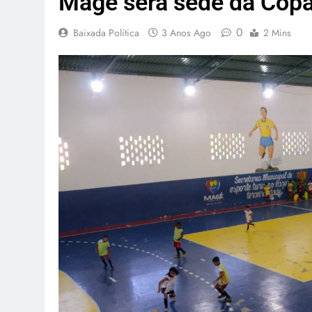
Magé será sede da Copa
0
Baixada Política
3 Anos Ago
2 Mins