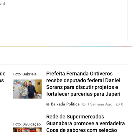
il.
 de
Prefeita Fernanda Ontiveros
Foto: Gabriela
os
recebe deputado federal Daniel
Figueiredo
Soranz para discutir projetos e
fortalecer parcerias para Japeri
Baixada Política
1 Semana Ago
0
Rede de Supermercados
Guanabara promove a verdadeira
Foto: Divulgação
Copa de sabores com seleção