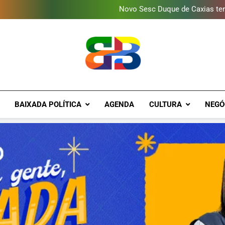
Novo Sesc Duque de Caxias terá
Vendaval atinge Escola Fá
Gomeia Galpão Criativo abr
Programa ambiental arreca
Novo Sesc Duque de Caxias terá
Vendaval atinge Escola Fá
Gomeia Galpão Criativo abr
Brava Baixad
Baixada Fluminense Em Destaque!
BAIXADA POLÍTICA
AGENDA
CULTURA
NEGÓ