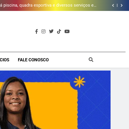
 piscina, quadra esportiva e diversos serviços em
meio a infraestrutura sustentável
brica dos Atores, referência cultural da Baixada, e
mobiliza campanha para reconstrução
e inscrições para Escola Livre de Artes da Baixada
Fluminense
da mais de 2 mil litros de óleo de cozinha usado e
amplia rede de coleta em 18 municípios
 piscina, quadra esportiva e diversos serviços em
meio a infraestrutura sustentável
brica dos Atores, referência cultural da Baixada, e
mobiliza campanha para reconstrução
e inscrições para Escola Livre de Artes da Baixada
Fluminense
a
CIOS
FALE CONOSCO