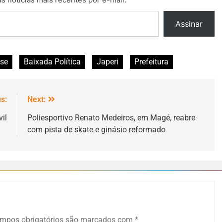
Assinar
se
Baixada Política
Japeri
Prefeitura
s:
Next:
il
Poliesportivo Renato Medeiros, em Magé, reabre
com pista de skate e ginásio reformado
mpos obrigatórios são marcados com
*