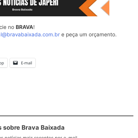
cie no
BRAVA
!
al@bravabaixada.com.br
e peça um orçamento.
pp
E-mail
 sobre Brava Baixada
s notícias mais recentes por e-mail.