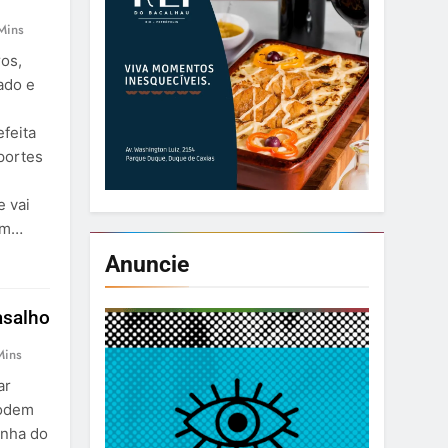
Mins
os,
ado e
efeita
portes
e vai
 um…
Anuncie
asalho
Mins
ar
podem
anha do