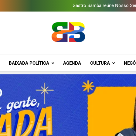
Guanabara tem diversas opç
Gastro Samba reúne Nosso Sen
Shopping Grande Rio sorteia
Obra garante a preservação d
Guanabara tem diversas opç
Gastro Samba reúne Nosso Sen
Shopping Grande Rio sorteia
Obra garante a preservação d
Brava Baixad
Baixada Fluminense Em Destaque!
BAIXADA POLÍTICA
AGENDA
CULTURA
NEGÓ