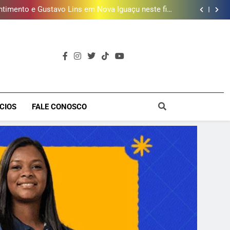
ões de vinhos para presentear o seu pai. Descubra
como escolher o que mais combina com ele
timento e Gustavo Lins em Nova Iguaçu neste fim
de semana
 MacBook e oferece vinho em campanha de Dia dos
Pais
e 190 milhões de litros de água por ano na Baixada
Fluminense
ões de vinhos para presentear o seu pai. Descubra
como escolher o que mais combina com ele
timento e Gustavo Lins em Nova Iguaçu neste fim
de semana
 MacBook e oferece vinho em campanha de Dia dos
Pais
e 190 milhões de litros de água por ano na Baixada
Fluminense
a
CIOS
FALE CONOSCO