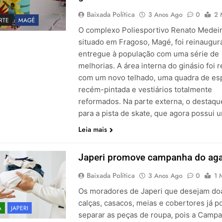
Baixada Política
3 Anos Ago
0
2 
RTE
MAGÉ
O complexo Poliesportivo Renato Medeir
situado em Fragoso, Magé, foi reinaugur
entregue à população com uma série de
melhorias. A área interna do ginásio foi r
com um novo telhado, uma quadra de es
recém-pintada e vestiários totalmente
reformados. Na parte externa, o destaqu
para a pista de skate, que agora possui
Leia mais
Japeri promove campanha do ag
Baixada Política
3 Anos Ago
0
1 
Os moradores de Japeri que desejam do
calças, casacos, meias e cobertores já 
A
JAPERI
separar as peças de roupa, pois a Camp