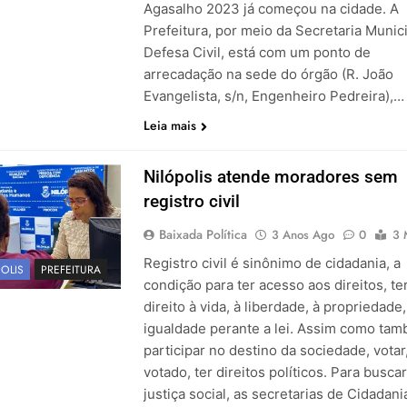
Agasalho 2023 já começou na cidade. A
Prefeitura, por meio da Secretaria Munic
Defesa Civil, está com um ponto de
arrecadação na sede do órgão (R. João
Evangelista, s/n, Engenheiro Pedreira),…
Leia mais
Nilópolis atende moradores sem
registro civil
Baixada Política
3 Anos Ago
0
3 
Registro civil é sinônimo de cidadania, a
OLIS
PREFEITURA
condição para ter acesso aos direitos, te
direito à vida, à liberdade, à propriedade,
igualdade perante a lei. Assim como ta
participar no destino da sociedade, votar
votado, ter direitos políticos. Para buscar
justiça social, as secretarias de Cidadani