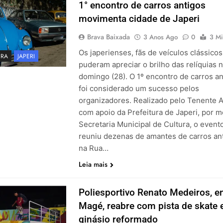
1° encontro de carros antigos
movimenta cidade de Japeri
Brava Baixada
3 Anos Ago
0
3 Mi
Os japerienses, fãs de veículos clássicos
URA
JAPERI
puderam apreciar o brilho das relíquias 
domingo (28). O 1º encontro de carros an
foi considerado um sucesso pelos
organizadores. Realizado pelo Tenente A
com apoio da Prefeitura de Japeri, por m
Secretaria Municipal de Cultura, o event
reuniu dezenas de amantes de carros an
na Rua…
Leia mais
Poliesportivo Renato Medeiros, 
Magé, reabre com pista de skate 
ginásio reformado