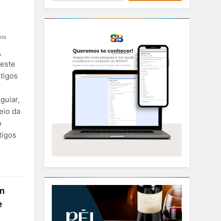
ns
,
neste
tigos
guiar,
eio da
o
tigos
em
e