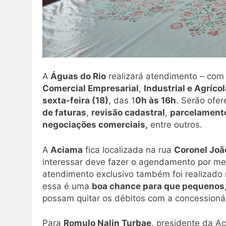
A
Águas do Rio
realizará atendimento – com
Comercial Empresarial
,
Industrial e Agrícol
sexta-feira (18)
, das 1
0h às 16h
. Serão ofe
de faturas
,
revisão cadastral
,
parcelamento
negociações comerciais,
entre outros.
A
Aciama
fica localizada na rua
Coronel João
interessar deve fazer o agendamento por m
atendimento exclusivo também foi realizado n
essa é uma
boa chance para que pequenos
possam quitar os débitos com a concessionár
Para
Romulo Nalin Turbae
, presidente da A