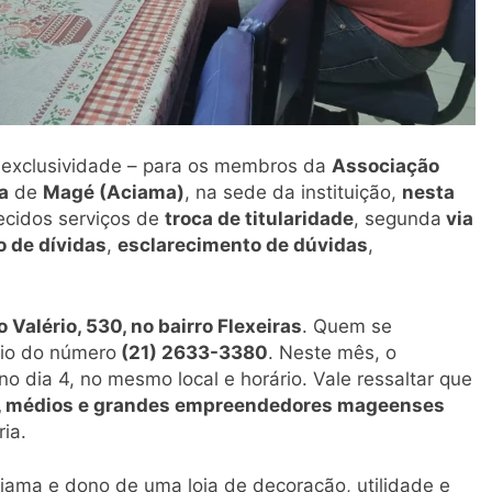
 exclusividade – para os membros da
Associação
a
de
Magé (Aciama)
, na sede da instituição,
nesta
recidos serviços de
troca de titularidade
, segunda
via
 de dívidas
,
esclarecimento de dúvidas
,
 Valério, 530, no bairro Flexeiras
. Quem se
eio do número
(21) 2633-3380
. Neste mês, o
o dia 4, no mesmo local e horário. Vale ressaltar que
, médios e grandes empreendedores mageenses
ia.
ciama e dono de uma loja de decoração, utilidade e