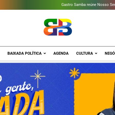
Gastro Samba reúne Nosso Sen
Shopping Grande Rio sorteia
Obra garante a preservação d
Guanabara tem diversas opç
Gastro Samba reúne Nosso Sen
Shopping Grande Rio sorteia
Obra garante a preservação d
Brava Baixad
Baixada Fluminense Em Destaque!
BAIXADA POLÍTICA
AGENDA
CULTURA
NEGÓ