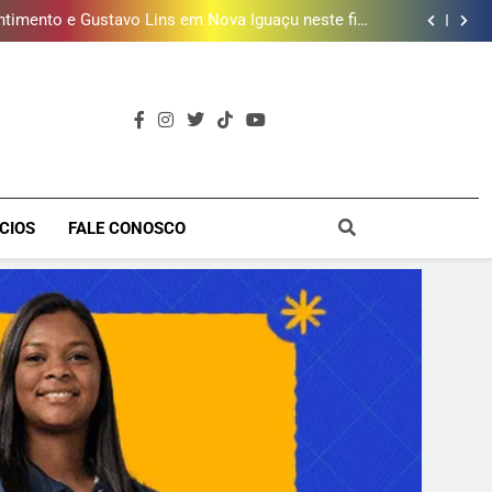
como escolher o que mais combina com ele
timento e Gustavo Lins em Nova Iguaçu neste fim
de semana
 MacBook e oferece vinho em campanha de Dia dos
Pais
e 190 milhões de litros de água por ano na Baixada
Fluminense
ões de vinhos para presentear o seu pai. Descubra
como escolher o que mais combina com ele
timento e Gustavo Lins em Nova Iguaçu neste fim
de semana
 MacBook e oferece vinho em campanha de Dia dos
Pais
e 190 milhões de litros de água por ano na Baixada
Fluminense
a
CIOS
FALE CONOSCO