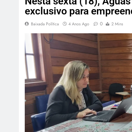
Nesta sexta (18), Águas
exclusivo para empree
0
Baixada Política
4 Anos Ago
2 Mins