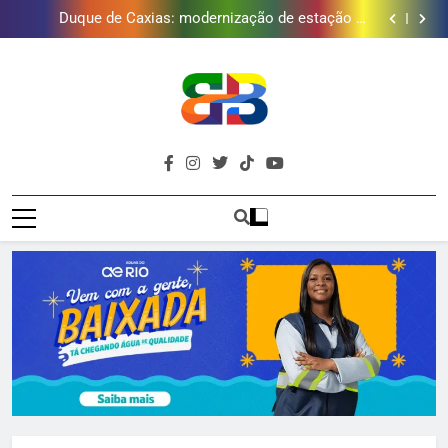
Duque de Caxias: modernização de estação de
tratamento reforça abastecimento de água
Guanabara tem diversas opções de vinhos para
presentear o seu pai. Descubra como escolher o que
Gastro Samba reúne Nosso Sentimento e Gustavo
mais combina com ele
Lins em Nova Iguaçu neste fim de semana
Japeri renova termo de concessão do Campo de
Golfe e fortalece projeto que atende 140 crianças
Duque de Caxias: modernização de estação de
tratamento reforça abastecimento de água
Guanabara tem diversas opções de vinhos para
presentear o seu pai. Descubra como escolher o que
Gastro Samba reúne Nosso Sentimento e Gustavo
mais combina com ele
Lins em Nova Iguaçu neste fim de semana
Brava
Baixada Fluminense Em Destaque!
Baixada