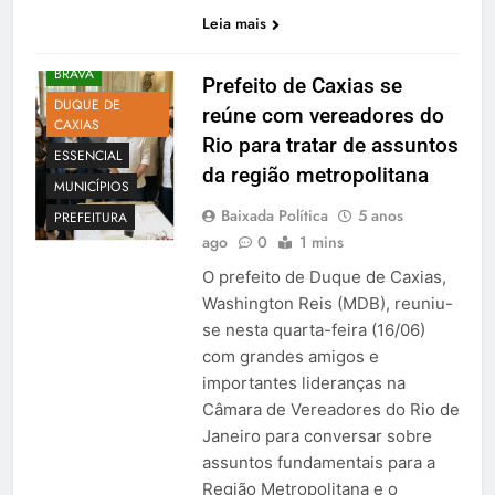
Leia mais
BRAVA
Prefeito de Caxias se
DUQUE DE
reúne com vereadores do
CAXIAS
Rio para tratar de assuntos
ESSENCIAL
da região metropolitana
MUNICÍPIOS
Baixada Política
5 anos
PREFEITURA
ago
0
1 mins
O prefeito de Duque de Caxias,
Washington Reis (MDB), reuniu-
se nesta quarta-feira (16/06)
com grandes amigos e
importantes lideranças na
Câmara de Vereadores do Rio de
Janeiro para conversar sobre
assuntos fundamentais para a
Região Metropolitana e o