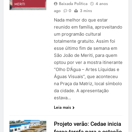
Baixada Política
4 anos
MERITI
ago
0
3 mins
Nada melhor do que estar
reunido em família, aproveitando
um programão cultural
totalmente gratuito. Assim foi
esse último fim de semana em
São João de Meriti, para quem
optou por ver a mostra itinerante
“Olho D’Água – Artes Líquidas e
Águas Visuais”, que aconteceu
na Praça da Matriz, local símbolo
da cidade. A apresentação
estava…
Leia mais
Projeto verão: Cedae inicia
força-tarefa para a estação