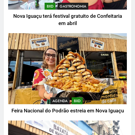
BXD
GASTRONOMIA
Nova Iguaçu terá festival gratuito de Confeitaria
em abril
AGENDA
BXD
Feira Nacional do Podrão estreia em Nova Iguaçu