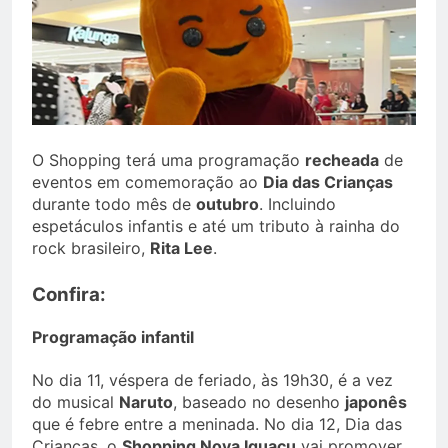
O Shopping terá uma programação
recheada
de
eventos em comemoração ao
Dia das Crianças
durante todo mês de
outubro
. Incluindo
espetáculos infantis e até um tributo à rainha do
rock brasileiro,
Rita Lee
.
Confira:
Programação infantil
No dia 11, véspera de feriado, às 19h30, é a vez
do musical
Naruto
, baseado no desenho
japonês
que é febre entre a meninada. No dia 12, Dia das
Crianças, o
Shopping Nova Iguaçu
vai promover,