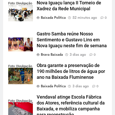
Nova Iguaçu lança II Torneio de
Foto: Divulgação
Xadrez da Rede Municipal
Baixada Política
52 minutos ago
0
Gastro Samba reúne Nosso
Sentimento e Gustavo Lins em
Nova Iguaçu neste fim de semana
Brava Baixada
3 dias ago
0
Obra garante a preservação de
Foto: Divulgação
190 milhões de litros de água por
ano na Baixada Fluminense
Baixada Política
3 dias ago
0
Vendaval atinge Escola Fábrica
Foto: Divulgação
dos Atores, referência cultural da
Baixada, e mobiliza campanha
para reconstrução