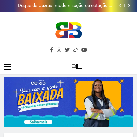
Golfe e fortalece projeto que atende 140 crianças
Duque de Caxias: modernização de estação de
tratamento reforça abastecimento de água
Guanabara tem diversas opções de vinhos para
presentear o seu pai. Descubra como escolher o que
Gastro Samba reúne Nosso Sentimento e Gustavo
mais combina com ele
Lins em Nova Iguaçu neste fim de semana
Japeri renova termo de concessão do Campo de
Golfe e fortalece projeto que atende 140 crianças
Duque de Caxias: modernização de estação de
tratamento reforça abastecimento de água
Guanabara tem diversas opções de vinhos para
presentear o seu pai. Descubra como escolher o que
Gastro Samba reúne Nosso Sentimento e Gustavo
Brava
mais combina com ele
Lins em Nova Iguaçu neste fim de semana
Baixada Fluminense Em Destaque!
Baixada