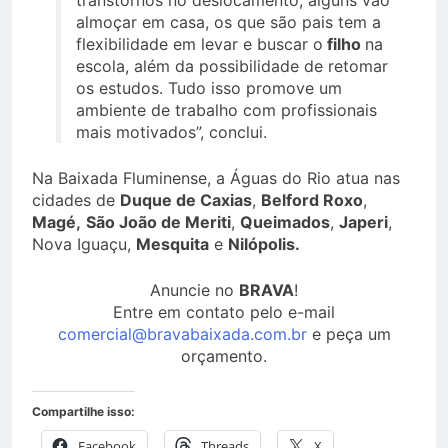
transtornos no deslocamento, alguns vão
almoçar em casa, os que são pais tem a
flexibilidade em levar e buscar o
filho
na
escola, além da possibilidade de retomar
os estudos. Tudo isso promove um
ambiente de trabalho com profissionais
mais motivados”, conclui.
Na Baixada Fluminense, a Águas do Rio atua nas
cidades de
Duque de Caxias
,
Belford Roxo
,
Magé,
São João de Meriti
,
Queimados
,
Japeri
,
Nova Iguaçu,
Mesquita
e
Nilópolis.
Anuncie no
BRAVA
!
Entre em contato pelo e-mail
comercial@bravabaixada.com.br
e peça um
orçamento.
Compartilhe isso:
Facebook
Threads
X