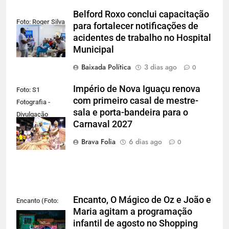
Belford Roxo conclui capacitação
Foto: Roger Silva
para fortalecer notificações de
acidentes de trabalho no Hospital
Municipal
Baixada Política
3 dias ago
0
Império de Nova Iguaçu renova
Foto: S1
com primeiro casal de mestre-
Fotografia -
sala e porta-bandeira para o
Divulgação
Carnaval 2027
Gardel
Assessoria
Brava Folia
6 dias ago
0
Encanto, O Mágico de Oz e João e
Encanto (Foto:
Maria agitam a programação
Divulgação)
infantil de agosto no Shopping