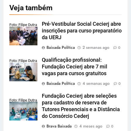
Veja também
Pré-Vestibular Social Cecierj abre
Foto: Filipe Dutra
inscrições para curso preparatório
da UERJ
Baixada Política
2 semanas ago
0
Qualificação profissional:
Foto: Filipe Dutra
Fundação Cecierj abre 7 mil
vagas para cursos gratuitos
Baixada Política
4 semanas ago
0
Fundação Cecierj abre seleções
Foto: Filipe Dutra
para cadastro de reserva de
Tutores Presenciais e a Distância
do Consórcio Cederj
Brava Baixada
4 meses ago
0