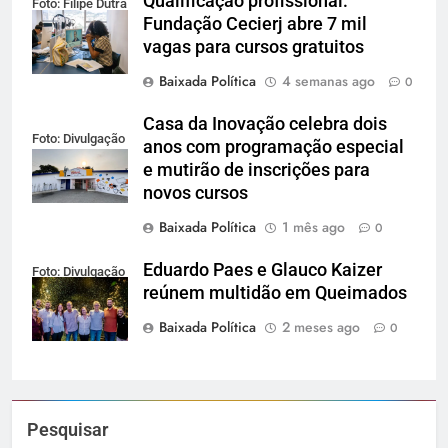
Qualificação profissional:
Foto: Filipe Dutra
Fundação Cecierj abre 7 mil
vagas para cursos gratuitos
Baixada Política
4 semanas ago
0
Casa da Inovação celebra dois
Foto: Divulgação
anos com programação especial
e mutirão de inscrições para
novos cursos
Baixada Política
1 mês ago
0
Eduardo Paes e Glauco Kaizer
Foto: Divulgação
reúnem multidão em Queimados
Baixada Política
2 meses ago
0
Pesquisar