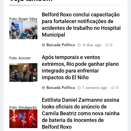
Belford Roxo conclui capacitação
Foto: Roger Silva
para fortalecer notificações de
acidentes de trabalho no Hospital
Municipal
Baixada Política
4 dias ago
0
Após temporais e ventos
Foto: Ascom
extremos, Rio pode ganhar plano
Alerj
integrado para enfrentar
impactos do El Niño
Baixada Política
1 semana ago
0
Estilista Daniel Zarmanno assina
looks oficiais do anúncio de
Foto: Divulgação
Camila Beatriz como nova rainha
de bateria da Inocentes de
Belford Roxo