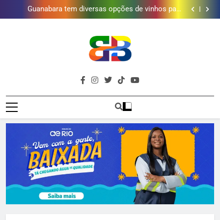
Obra garante a preservação de 190 milhões de litros
de água por ano na Baixada Fluminense
Guanabara tem diversas opções de vinhos para
presentear o seu pai. Descubra como escolher o que
Gastro Samba reúne Nosso Sentimento e Gustavo
mais combina com ele
Lins em Nova Iguaçu neste fim de semana
Shopping Grande Rio sorteia MacBook e oferece
vinho em campanha de Dia dos Pais
Obra garante a preservação de 190 milhões de litros
de água por ano na Baixada Fluminense
Guanabara tem diversas opções de vinhos para
presentear o seu pai. Descubra como escolher o que
Gastro Samba reúne Nosso Sentimento e Gustavo
mais combina com ele
Lins em Nova Iguaçu neste fim de semana
Shopping Grande Rio sorteia MacBook e oferece
Brava
vinho em campanha de Dia dos Pais
Obra garante a preservação de 190 milhões de litros
Baixada Fluminense Em Destaque!
de água por ano na Baixada Fluminense
Baixada