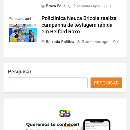
Brava Folia
2 semanas ago
0
Policlínica Neuza Brizola realiza
Foto: Jeovani
campanha de testagem rápida
Campos / PMBR
em Belford Roxo
Baixada Política
2 semanas ago
0
Pesquisar
PESQUISAR