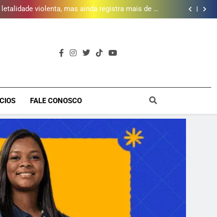
 piscina, quadra esportiva e diversos serviços em
meio a infraestrutura sustentável
letalidade violenta, mas ainda registra mais de mil
vítimas em 2025, aponta Firjan
 abre 50 vagas para curso gratuito de audiovisual
na Baixada Fluminense
da mais de 2 mil litros de óleo de cozinha usado e
amplia rede de coleta em 18 municípios
 piscina, quadra esportiva e diversos serviços em
meio a infraestrutura sustentável
letalidade violenta, mas ainda registra mais de mil
vítimas em 2025, aponta Firjan
 abre 50 vagas para curso gratuito de audiovisual
na Baixada Fluminense
da mais de 2 mil litros de óleo de cozinha usado e
amplia rede de coleta em 18 municípios
 piscina, quadra esportiva e diversos serviços em
a
meio a infraestrutura sustentável
CIOS
FALE CONOSCO