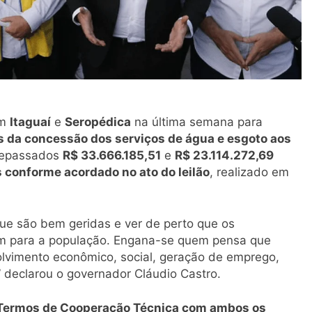
em
Itaguaí
e
Seropédica
na última semana para
os da concessão dos serviços de água e esgoto aos
 repassados
R$ 33.666.185,51
e
R$ 23.114.272,69
s conforme acordado no ato do leilão
, realizado em
que são bem geridas e ver de perto que os
am para a população. Engana-se quem pensa que
olvimento econômico, social, geração de emprego,
 declarou o governador Cláudio Castro.
Termos de Cooperação Técnica com ambos os