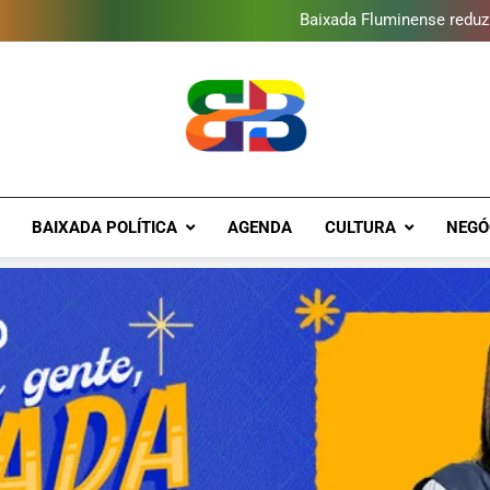
Novo Sesc Duque de Caxias terá
Baixada Fluminense reduz 
Escola de Cinema EncontrArte
Programa ambiental arreca
Novo Sesc Duque de Caxias terá
Baixada Fluminense reduz 
Escola de Cinema EncontrArte
Programa ambiental arreca
Novo Sesc Duque de Caxias terá
Brava Baixad
Baixada Fluminense Em Destaque!
BAIXADA POLÍTICA
AGENDA
CULTURA
NEGÓ