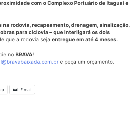
proximidade com o Complexo Portuário de Itaguaí e
as na rodovia, recapeamento, drenagem, sinalização,
obras para ciclovia – que interligará os dois
de que a rodovia seja
entregue em até 4 meses.
cie no
BRAVA
!
al@bravabaixada.com.br
e peça um orçamento.
pp
E-mail