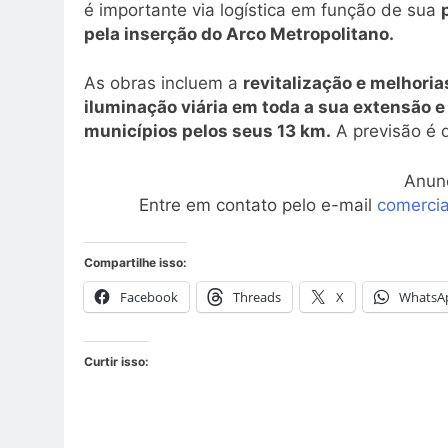
é importante via logística em função de sua
pela inserção do Arco Metropolitano.
As obras incluem a
revitalização e melhori
iluminação viária em toda a sua extensão e 
municípios pelos seus 13 km.
A previsão é 
Anun
Entre em contato pelo e-mail
comerci
Compartilhe isso:
Facebook
Threads
X
WhatsA
Curtir isso: