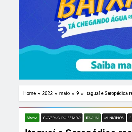
Home
2022
maio
9
Itaguaí e Seropédica 
BRAVA
GOVERNO DO ESTADO
ITAGUAÍ
MUNICÍPIOS
P