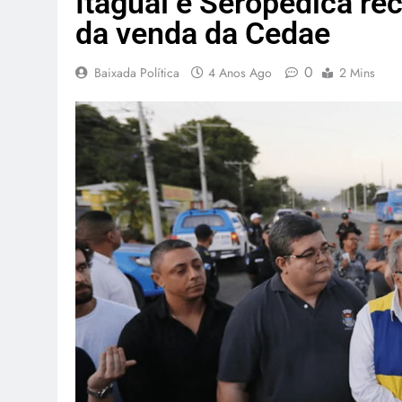
Itaguaí e Seropédica r
da venda da Cedae
0
Baixada Política
4 Anos Ago
2 Mins