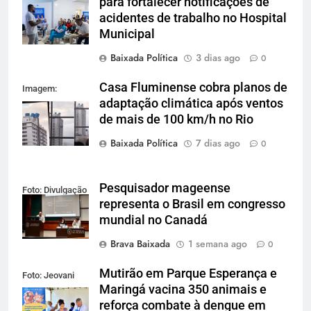
para fortalecer notificações de
acidentes de trabalho no Hospital
Municipal
Baixada Política
3 dias ago
0
Casa Fluminense cobra planos de
Imagem:
adaptação climática após ventos
Reprodução
de mais de 100 km/h no Rio
Baixada Política
7 dias ago
0
Pesquisador mageense
Foto: Divulgação
representa o Brasil em congresso
mundial no Canadá
Brava Baixada
1 semana ago
0
Mutirão em Parque Esperança e
Foto: Jeovani
Maringá vacina 350 animais e
Campos / PMBR
reforça combate à dengue em