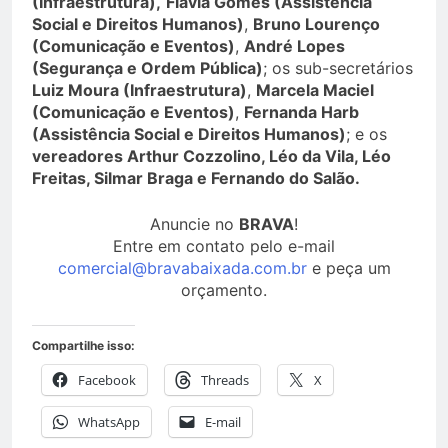
(Infraestrutura),
Flávia Gomes (Assistência
Social e Direitos Humanos)
,
Bruno Lourenço
(Comunicação e Eventos)
,
André Lopes
(Segurança e Ordem Pública)
; os sub-secretários
Luiz Moura (Infraestrutura)
,
Marcela Maciel
(Comunicação e Eventos)
,
Fernanda Harb
(Assistência Social e Direitos Humanos)
; e os
vereadores Arthur Cozzolino, Léo da Vila, Léo
Freitas, Silmar Braga e Fernando do Salão.
Anuncie no
BRAVA
!
Entre em contato pelo e-mail
comercial@bravabaixada.com.br
e peça um
orçamento.
Compartilhe isso:
Facebook
Threads
X
WhatsApp
E-mail