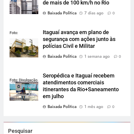
de mais de 100 km/h no Rio
Baixada Política
7 dias ago
0
Itaguaí avança em plano de
Foto:
segurança com ações junto às
Reprodução
polícias Civil e Militar
Baixada Política
1 semana ago
0
Seropédica e Itaguaí recebem
Foto: Divulgação
atendimentos comerciais
itinerantes da Rio+Saneamento
em julho
Baixada Política
1 mês ago
0
Pesquisar