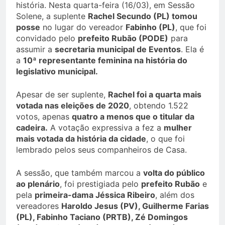
história. Nesta quarta-feira (16/03), em Sessão
Solene, a suplente
Rachel Secundo (PL) tomou
posse
no lugar do vereador
Fabinho (PL)
, que foi
convidado pelo
prefeito Rubão (PODE)
para
assumir a
secretaria municipal de Eventos
. Ela é
a
10ª representante feminina na história do
legislativo municipal.
Apesar de ser suplente,
Rachel foi a quarta mais
votada nas eleições de 2020
, obtendo 1.522
votos, apenas
quatro a menos que o titular da
cadeira.
A votação expressiva a fez a
mulher
mais votada da história da cidade
, o que foi
lembrado pelos seus companheiros de Casa.
A sessão, que também marcou a
volta do público
ao plenário
, foi prestigiada pelo
prefeito Rubão
e
pela
primeira-dama Jéssica Ribeiro
, além dos
vereadores
Haroldo Jesus (PV), Guilherme Farias
(PL), Fabinho Taciano (PRTB), Zé Domingos