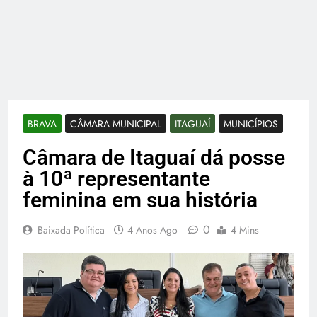
BRAVA
CÂMARA MUNICIPAL
ITAGUAÍ
MUNICÍPIOS
Câmara de Itaguaí dá posse
à 10ª representante
feminina em sua história
0
Baixada Política
4 Anos Ago
4 Mins