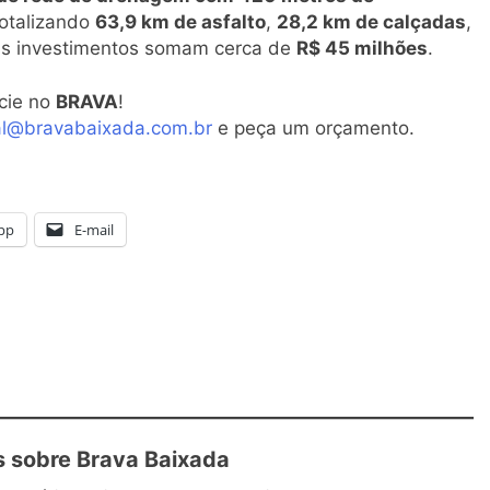
totalizando
63,9 km de asfalto
,
28,2 km de calçadas
,
Os investimentos somam cerca de
R$ 45 milhões
.
cie no
BRAVA
!
al@bravabaixada.com.br
e peça um orçamento.
pp
E-mail
 sobre Brava Baixada