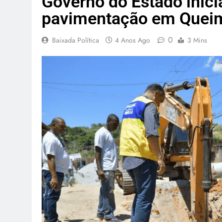
Governo do Estado inici
pavimentação em Quei
0
Baixada Política
4 Anos Ago
3 Mins