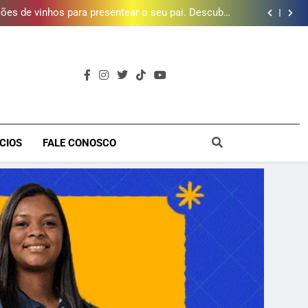
e 190 milhões de litros de água por ano na Baixada
Fluminense
ões de vinhos para presentear o seu pai. Descubra
como escolher o que mais combina com ele
timento e Gustavo Lins em Nova Iguaçu neste fim
de semana
 MacBook e oferece vinho em campanha de Dia dos
Pais
e 190 milhões de litros de água por ano na Baixada
Fluminense
ões de vinhos para presentear o seu pai. Descubra
como escolher o que mais combina com ele
timento e Gustavo Lins em Nova Iguaçu neste fim
de semana
 MacBook e oferece vinho em campanha de Dia dos
Pais
e 190 milhões de litros de água por ano na Baixada
a
Fluminense
CIOS
FALE CONOSCO