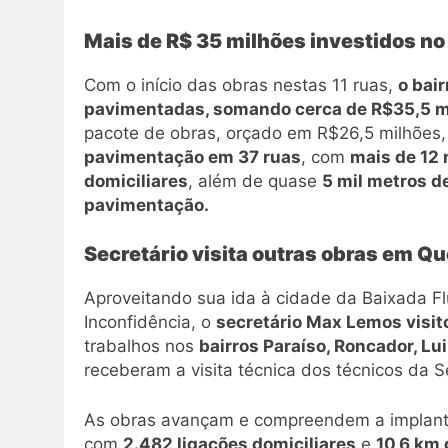
Mais de R$ 35 milhões investidos no
Com o início das obras nestas 11 ruas,
o bai
pavimentadas, somando cerca de R$35,5 m
pacote de obras, orçado em R$26,5 milhões
pavimentação em 37 ruas
, com
mais de 12 
domiciliares
, além de quase
5 mil metros 
pavimentação.
Secretário visita outras obras em 
Aproveitando sua ida à cidade da Baixada Fl
Inconfidência, o
secretário Max Lemos visito
trabalhos nos
bairros Paraíso, Roncador, L
receberam a visita técnica dos técnicos da Se
As obras avançam e compreendem a implan
com
2.482 ligações domiciliares
e
10,6 km