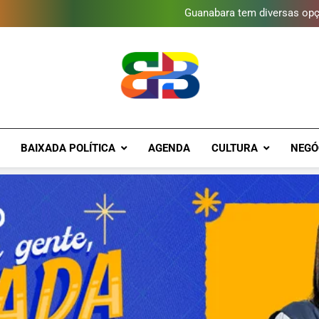
Obra garante a preservação d
Guanabara tem diversas opç
Gastro Samba reúne Nosso Sen
Shopping Grande Rio sorteia
Obra garante a preservação d
Guanabara tem diversas opç
Gastro Samba reúne Nosso Sen
Shopping Grande Rio sorteia
Obra garante a preservação d
Brava Baixad
Baixada Fluminense Em Destaque!
BAIXADA POLÍTICA
AGENDA
CULTURA
NEGÓ