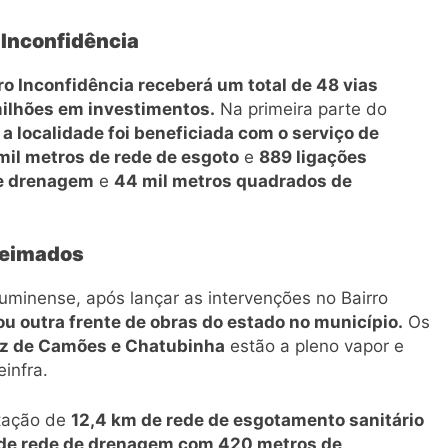
 Inconfidência
rro Inconfidência receberá um total de 48 vias
ilhões em investimentos.
Na primeira parte do
,
a localidade foi beneficiada com o serviço de
mil metros de rede de esgoto
e
889 ligações
de drenagem
e
44 mil metros quadrados de
Queimados
uminense, após lançar as intervenções no Bairro
u outra frente de obras do estado no município.
Os
uiz de Camões e Chatubinha
estão a pleno vapor e
infra.
tação de
12,4 km de rede de esgotamento sanitário
 de rede de drenagem com 420 metros de