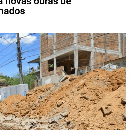
a novas obras de
mados