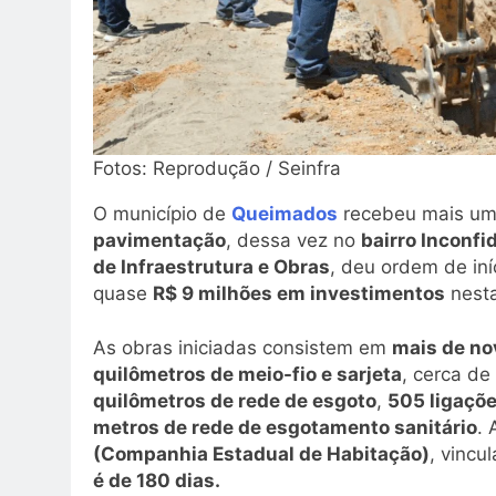
Fotos: Reprodução / Seinfra
O município de
Queimados
recebeu mais um
pavimentação
, dessa vez no
bairro Inconfi
de Infraestrutura e Obras
, deu ordem de iní
quase
R$ 9 milhões em investimentos
nesta
As obras iniciadas consistem em
mais de no
quilômetros de meio-fio e sarjeta
, cerca de
quilômetros de rede de esgoto
,
505 ligaçõe
metros de rede de esgotamento sanitário
.
(Companhia Estadual de Habitação)
, vincu
é de 180 dias.