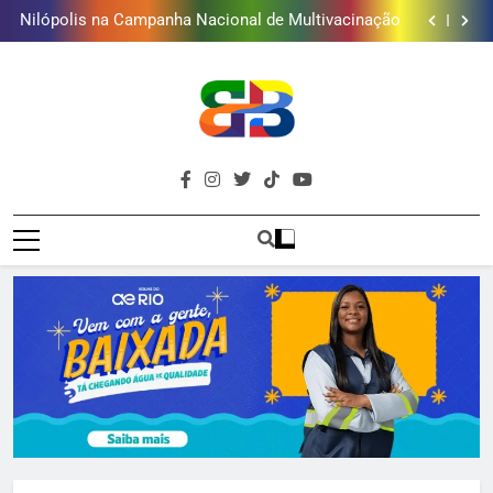
Nilópolis na Campanha Nacional de Multivacinação
Grupo Código abre 100 vagas gratuitas para oficinas
de teatro, canto e balé em Japeri
Baixada Fluminense reduz letalidade violenta, mas
ainda registra mais de mil vítimas em 2025, aponta
Onda Verde realiza oficina de fotografia e
Firjan
conservação ambiental em Xerém
Nilópolis na Campanha Nacional de Multivacinação
Grupo Código abre 100 vagas gratuitas para oficinas
de teatro, canto e balé em Japeri
Baixada Fluminense reduz letalidade violenta, mas
ainda registra mais de mil vítimas em 2025, aponta
Brava
Firjan
Baixada Fluminense Em Destaque!
Baixada