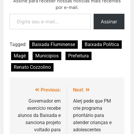
Assine para receber nossas notícias mais recentes
por e-mail.
Assinar
Tagged:
Baixada Fluminense
Baixada Política
Magé
Municípios
Prefeitura
Renato Cozzolino
Previous:
Next:
Governador em
Alerj pede que PM
exercício recebe
crie programa
alunos da Baixada e
prioritário para
sanciona projeto
atender crianças e
voltado para
adolescentes